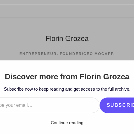
Florin Grozea
ENTREPRENEUR. FOUNDER/CEO MOCAPP.
Discover more from Florin Grozea
>
2011
>
February
>
20
>
v
Subscribe now to keep reading and get access to the full archive.
…
SUBSCRI
Continue reading