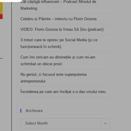
Cât câștigă influencerii – Podcast Minutul de
Marketing
Celebru și Părinte – interviu cu Florin Grozea
VIDEO: Florin Grozea la Vreau Să Știu (podcast)
3 mituri care te opresc pe Social Media (și ce
funcționează în schimb)
Cum îmi stricam eu diminețile și cum mi-am
schimbat un obicei prost
Nu geniul, ci focusul este superputerea
antreprenorului
Încrederea pe care am învățat s-o dau visului meu
Archives
Archives
Select Month