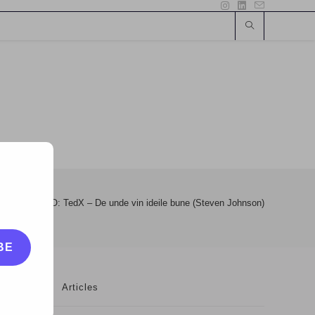
ideo
>
VIDEO: TedX – De unde vin ideile bune (Steven Johnson)
BE
Articles