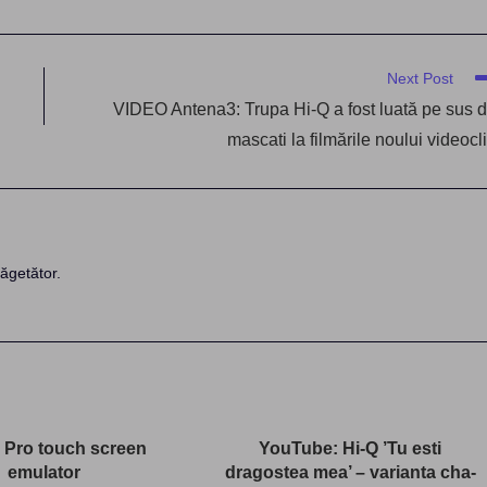
Next Post
VIDEO Antena3: Trupa Hi-Q a fost luată pe sus 
mascati la filmările noului videocl
ăgetător.
r Pro touch screen
YouTube: Hi-Q ’Tu esti
emulator
dragostea mea’ – varianta cha-