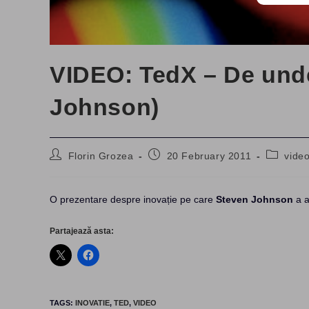
VIDEO: TedX – De unde
Johnson)
Post
Post
Post
Florin Grozea
20 February 2011
vide
author:
published:
category
O prezentare despre inovație pe care
Steven Johnson
a a
Partajează asta:
TAGS
:
INOVATIE
,
TED
,
VIDEO