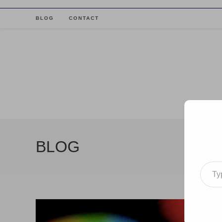
Skip
to
BLOG
CONTACT
content
BLOG
Type your email