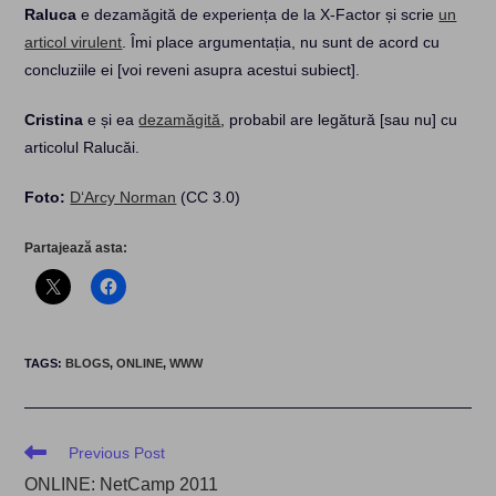
Raluca
e dezamăgită de experiența de la X-Factor și scrie
un
articol virulent
. Îmi place argumentația, nu sunt de acord cu
concluziile ei [voi reveni asupra acestui subiect].
Cristina
e și ea
dezamăgită
, probabil are legătură [sau nu] cu
articolul Ralucăi.
Foto:
D‘Arcy Norman
(CC 3.0)
Partajează asta:
TAGS
:
BLOGS
,
ONLINE
,
WWW
Read
Previous Post
more
ONLINE: NetCamp 2011
articles