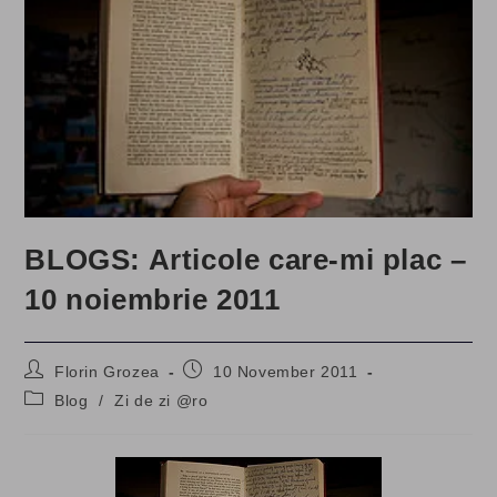
BLOGS: Articole care-mi plac –
10 noiembrie 2011
Post
Post
Florin Grozea
10 November 2011
author:
published:
Post
Blog
/
Zi de zi @ro
category: