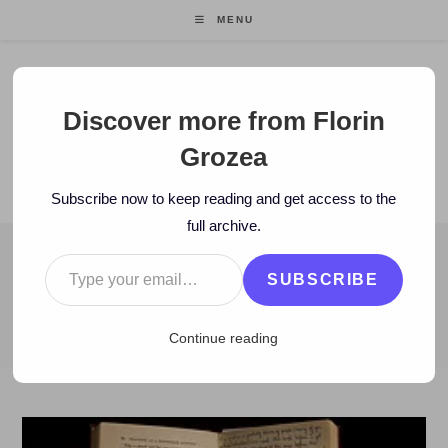
Skip
MENU
to
content
Florin Grozea
Discover more from Florin
Grozea
ENTREPRENEUR. FOUNDER/CEO MOCAPP.
Subscribe now to keep reading and get access to the
full archive.
Type your email…
BLOG
SUBSCRIBE
>
2011
>
November
>
10
>
Blog
>
BLOGS: Articole care-mi plac –
Continue reading