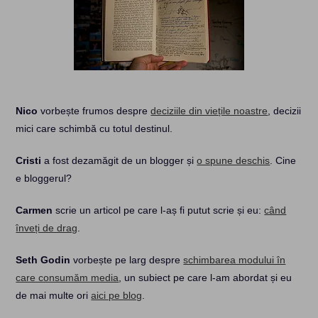
Nico
vorbește frumos despre
deciziile din viețile noastre
, decizii
mici care schimbă cu totul destinul.
Cristi
a fost dezamăgit de un blogger și
o spune deschis
. Cine
e bloggerul?
Carmen
scrie un articol pe care l-aș fi putut scrie și eu:
când
înveți de drag
.
Seth Godin
vorbește pe larg despre
schimbarea modului în
care consumăm media
, un subiect pe care l-am abordat și eu
de mai multe ori
aici pe blog
.