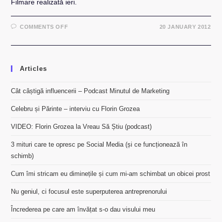
Filmare realizată ieri.
ON
COMMENTS OFF
20 JANUARY 2012
VIDEO:
PHI
PHI
ISLAND,
PHUKET
–
Articles
THAILAND
Cât câștigă influencerii – Podcast Minutul de Marketing
Celebru și Părinte – interviu cu Florin Grozea
VIDEO: Florin Grozea la Vreau Să Știu (podcast)
3 mituri care te opresc pe Social Media (și ce funcționează în
schimb)
Cum îmi stricam eu diminețile și cum mi-am schimbat un obicei prost
Nu geniul, ci focusul este superputerea antreprenorului
Încrederea pe care am învățat s-o dau visului meu