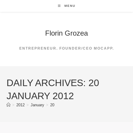
Skip
MENU
to
content
Florin Grozea
ENTREPRENEUR. FOUNDER/CEO MOCAPP.
DAILY ARCHIVES: 20
JANUARY 2012
>
2012
>
January
>
20