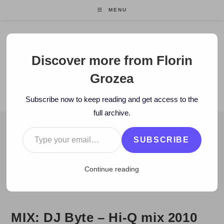
Skip
MENU
to
content
Florin Grozea
Discover more from Florin
Grozea
ENTREPRENEUR. FOUNDER/CEO MOCAPP.
Subscribe now to keep reading and get access to the
full archive.
Type your email…
BLOG
SUBSCRIBE
>
2012
>
February
>
25
>
Zi de zi
>
MIX: DJ Byte – Hi-Q mix 201
Continue reading
MIX: DJ Byte – Hi-Q mix 2010