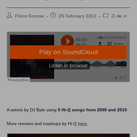
Post
Post
Post
Florin Grozea
25 February 2012
Zi de zi
author:
published:
category:
A setmix by DJ Byte using
5 Hi-Q songs from 2009 and 2010
.
More remixes and mashups by Hi-Q
here
.