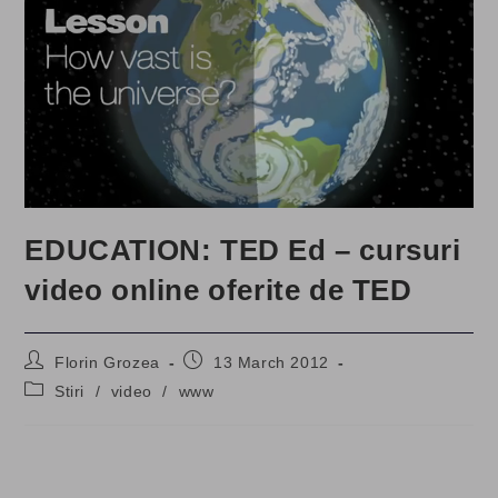
EDUCATION: TED Ed – cursuri
video online oferite de TED
Post
Post
Florin Grozea
13 March 2012
author:
published:
Post
Stiri
/
video
/
www
category: