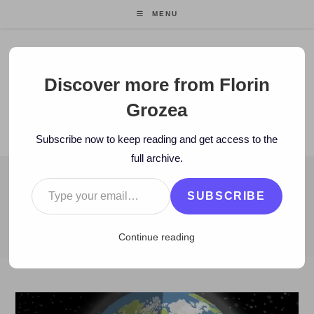
Skip
MENU
to
content
Florin Grozea
Discover more from Florin
Grozea
ENTREPRENEUR. FOUNDER/CEO MOCAPP.
Subscribe now to keep reading and get access to the
full archive.
Type your email…
BLOG
SUBSCRIBE
>
2012
>
March
>
13
>
www
>
EDUCATION: TED Ed – cursuri video
Continue reading