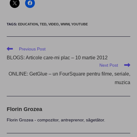
TAGS
:
EDUCATION
,
TED
,
VIDEO
,
WWW
,
YOUTUBE
Read
Previous Post
more
BLOGS: Articole care-mi plac – 10 martie 2012
articles
Next Post
ONLINE: GetGlue – un FourSquare pentru filme, seriale,
muzica
Florin Grozea
Florin Grozea - compozitor, antreprenor, săgetător.