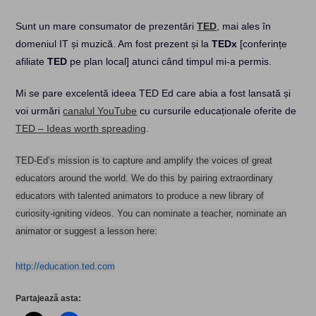
Sunt un mare consumator de prezentări
TED
, mai ales în
domeniul IT și muzică. Am fost prezent și la
TEDx
[conferințe
afiliate
TED
pe plan local] atunci când timpul mi-a permis.
Mi se pare excelentă ideea TED Ed care abia a fost lansată și
voi urmări
canalul YouTube
cu cursurile educaționale oferite de
TED – Ideas worth spreading
.
TED-Ed’s mission is to capture and amplify the voices of great
educators around the world. We do this by pairing extraordinary
educators with talented animators to produce a new library of
curiosity-igniting videos. You can nominate a teacher, nominate an
animator or suggest a lesson here:
http://education.ted.com
Partajează asta: