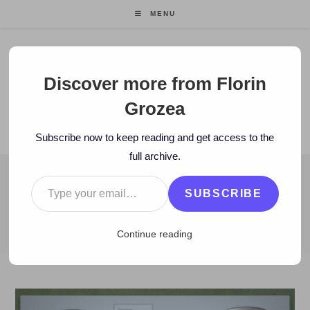
Skip
MENU
to
content
Florin Grozea
Discover more from Florin
Grozea
ENTREPRENEUR. FOUNDER/CEO MOCAPP.
Subscribe now to keep reading and get access to the
full archive.
Type your email…
BLOG
SUBSCRIBE
>
2012
>
April
>
16
>
www
>
ONLINE: UDemy – cursuri online
Continue reading