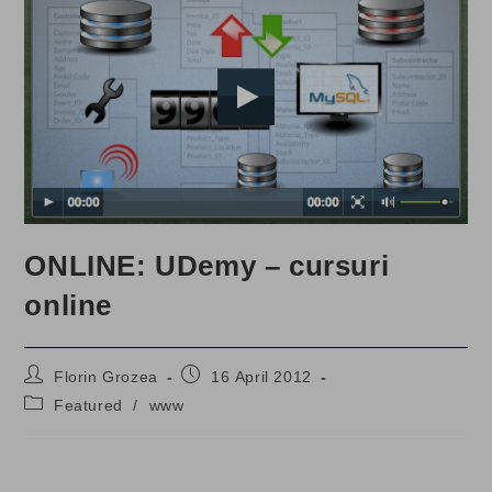
ONLINE: UDemy – cursuri
online
Post
Post
Florin Grozea
16 April 2012
author:
published:
Post
Featured
/
www
category: