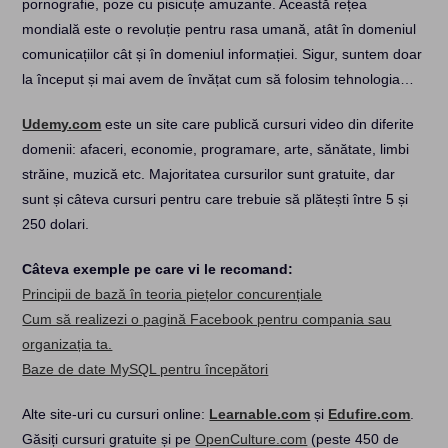
pornografie, poze cu pisicuțe amuzante. Această rețea
mondială este o revoluție pentru rasa umană, atât în domeniul
comunicațiilor cât și în domeniul informației. Sigur, suntem doar
la început și mai avem de învățat cum să folosim tehnologia…
Udemy.com
este un site care publică cursuri video din diferite
domenii: afaceri, economie, programare, arte, sănătate, limbi
străine, muzică etc. Majoritatea cursurilor sunt gratuite, dar
sunt și câteva cursuri pentru care trebuie să plătești între 5 și
250 dolari.
Câteva exemple pe care vi le recomand:
Principii de bază în teoria piețelor concurențiale
Cum să realizezi o pagină Facebook pentru compania sau
organizația ta.
Baze de date MySQL pentru începători
Alte site-uri cu cursuri online:
Learnable.com
și
Edufire.com
.
Găsiți cursuri gratuite și pe
OpenCulture.com
(peste 450 de