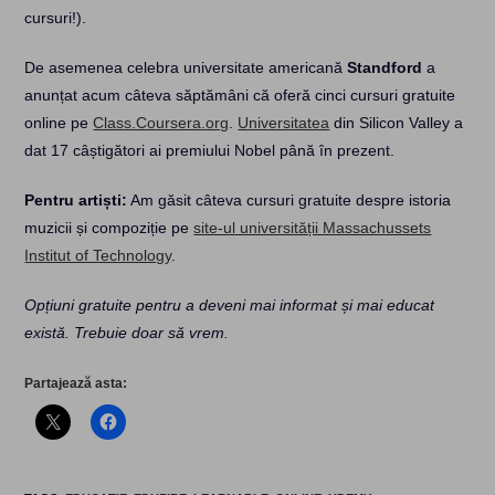
cursuri!).
De asemenea celebra universitate americană
Standford
a
anunțat acum câteva săptămâni că oferă cinci cursuri gratuite
online pe
Class.Coursera.org
.
Universitatea
din Silicon Valley a
dat 17 câștigători ai premiului Nobel până în prezent.
Pentru artiști:
Am găsit câteva cursuri gratuite despre istoria
muzicii și compoziție pe
site-ul universității Massachussets
Institut of Technology
.
Opțiuni gratuite pentru a deveni mai informat și mai educat
există. Trebuie doar să vrem.
Partajează asta: