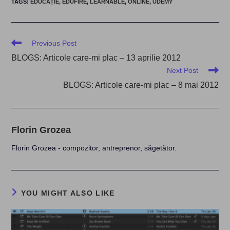
TAGS
:
EDUCAȚIE
,
EDUFIRE
,
LEARNABLE
,
ONLINE
,
UDEMY
Read
Previous Post
more
BLOGS: Articole care-mi plac – 13 aprilie 2012
articles
Next Post
BLOGS: Articole care-mi plac – 8 mai 2012
Florin Grozea
Florin Grozea - compozitor, antreprenor, săgetător.
YOU MIGHT ALSO LIKE