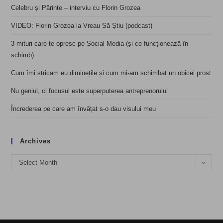
Celebru și Părinte – interviu cu Florin Grozea
VIDEO: Florin Grozea la Vreau Să Știu (podcast)
3 mituri care te opresc pe Social Media (și ce funcționează în
schimb)
Cum îmi stricam eu diminețile și cum mi-am schimbat un obicei prost
Nu geniul, ci focusul este superputerea antreprenorului
Încrederea pe care am învățat s-o dau visului meu
Archives
Archives
Select Month