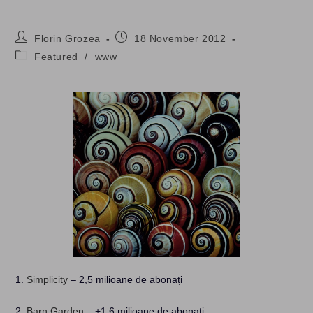
Post
Post
Florin Grozea
18 November 2012
author:
published:
Post
Featured
/
www
category:
1.
Simplicity
– 2,5 milioane de abonați
2.
Barn Garden
– +1,6 milioane de abonați