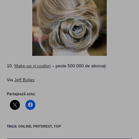
10.
Make-up și coafuri
– peste 500.000 de abonați.
Via
Jeff Bullas
Partajează asta:
TAGS
:
ONLINE
,
PINTEREST
,
TOP