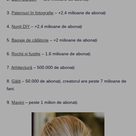
3.
Paternuri în fotografie
– +2,4 milioane de abonați
4.
Nunți DIY
– +2,4 milioane de abonați
5.
Bagaje de călătorie
– +2 milioane de abonați
6.
Rochii și fustițe
– 1,6 milioane de abonați.
7.
Arhitectură
– 500.000 de abonați.
8.
Gătit
– 50.000 de abonați, creatorul are peste 7 milioane de
fani.
9.
Mașini
– peste 1 milion de abonați.