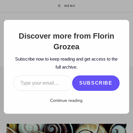
Skip
MENU
to
content
Florin Grozea
Discover more from Florin
Grozea
ENTREPRENEUR. FOUNDER/CEO MOCAPP.
Subscribe now to keep reading and get access to the
full archive.
Type your email…
BLOG
SUBSCRIBE
>
2012
>
November
>
18
>
www
>
ONLINE: TOP 10 pagini Pintere
Continue reading