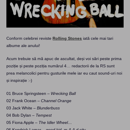
Conform celebrei reviste
Rolling Stones
iată cele mai tari
albume ale anului!
Acum trebuie să mă apuc de ascultat, deși voi sări peste prima
poziție și peste poziția numărul 4… redactorii de la RS sunt
prea melancolici pentru gusturile mele iar eu caut sound-uri noi
și inspirație :-)
01 Bruce Springsteen –
Wrecking Ball
02 Frank Ocean –
Channel Orange
03 Jack White –
Blunderbuss
04 Bob Dylan –
Tempest
05 Fiona Apple –
The Idler Wheel…
06 Kendrick Lamar –
good kid, m.A.A.d city