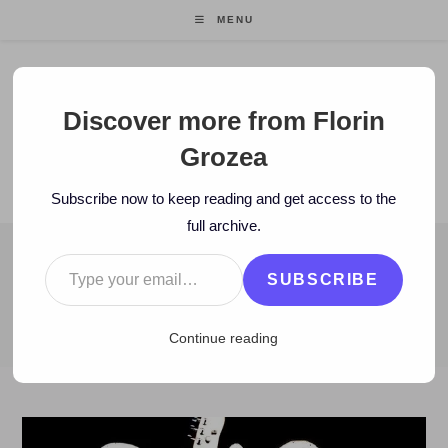
Skip
MENU
to
content
Florin Grozea
Discover more from Florin
Grozea
ENTREPRENEUR. FOUNDER/CEO MOCAPP.
Subscribe now to keep reading and get access to the
full archive.
Type your email…
BLOG
SUBSCRIBE
>
2012
>
December
>
7
>
Artisti
>
MUZICĂ: Top 50 cele mai bune
Continue reading