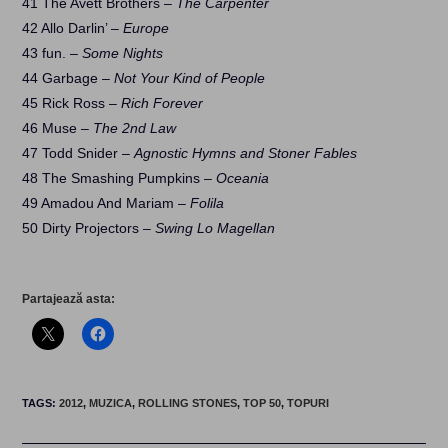
41 The Avett Brothers –
The Carpenter
42 Allo Darlin’ –
Europe
43 fun. –
Some Nights
44 Garbage –
Not Your Kind of People
45 Rick Ross –
Rich Forever
46 Muse –
The 2nd Law
47 Todd Snider –
Agnostic Hymns and Stoner Fables
48 The Smashing Pumpkins –
Oceania
49 Amadou And Mariam –
Folila
50 Dirty Projectors –
Swing Lo Magellan
Partajează asta:
TAGS
:
2012
,
MUZICA
,
ROLLING STONES
,
TOP 50
,
TOPURI