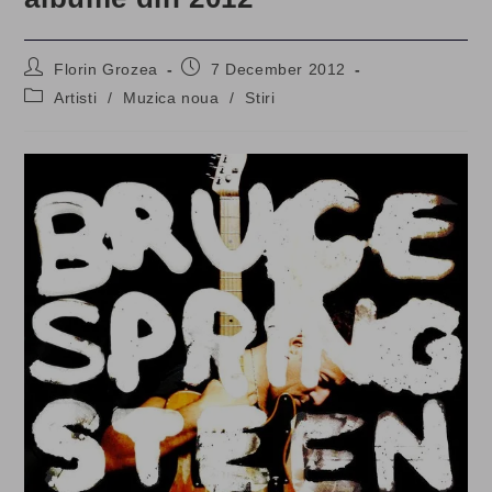
Post
Post
Florin Grozea
7 December 2012
author:
published:
Post
Artisti
/
Muzica noua
/
Stiri
category: