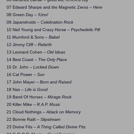
07 Edward Sharpe and the Magnetic Zeros –
Here
08 Green Day –
!Uno!
09 Japandroids –
Celebration Rock
10 Neil Young and Crazy Horse –
Psychedelic Pill
11 Mumford & Sons –
Babel
12 Jimmy Cliff –
Rebirth
13 Leonard Cohen –
Old Ideas
14 Best Coast –
The Only Place
15 Dr. John –
Locked Down
16 Cat Power –
Sun
17 John Mayer –
Born and Raised
18 Nas –
Life is Good
19 Band Of Horses –
Mirage Rock
20 Killer Mike –
R.A.P. Music
21 Cloud Nothings –
Attack on Memory
22 Bonnie Raitt –
Slipstream
23 Divine Fits –
A Thing Called Divine Fits