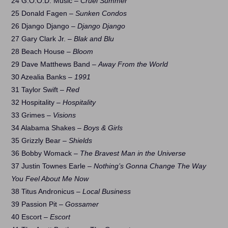
24 G.O.O.D. Music –
Cruel Summer
25 Donald Fagen –
Sunken Condos
26 Django Django –
Django Django
27 Gary Clark Jr. –
Blak and Blu
28 Beach House –
Bloom
29 Dave Matthews Band –
Away From the World
30 Azealia Banks –
1991
31 Taylor Swift –
Red
32 Hospitality –
Hospitality
33 Grimes –
Visions
34 Alabama Shakes –
Boys & Girls
35 Grizzly Bear –
Shields
36 Bobby Womack –
The Bravest Man in the Universe
37 Justin Townes Earle –
Nothing’s Gonna Change The Way
You Feel About Me Now
38 Titus Andronicus –
Local Business
39 Passion Pit –
Gossamer
40 Escort –
Escort