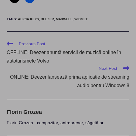
TAGS
:
ALICIA KEYS
,
DEEZER
,
MAXWELL
,
WIDGET
Read
Previous Post
more
OFFLINE: Deezer anuntă servicii de muzică online în
articles
autoturismele Volvo
Next Post
ONLINE: Deezer lansează prima aplicație de streaming
audio pentru Windows 8
Florin Grozea
Florin Grozea - compozitor, antreprenor, săgetător.