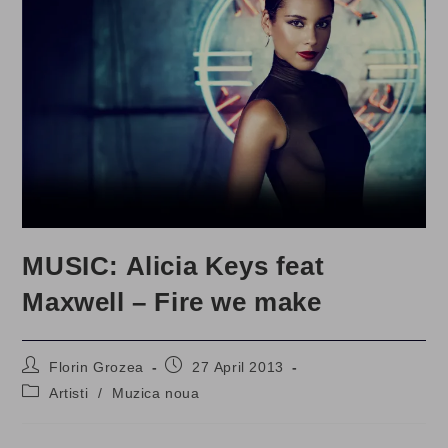
MUSIC: Alicia Keys feat
Maxwell – Fire we make
Post
Post
Florin Grozea
27 April 2013
author:
published:
Post
Artisti
/
Muzica noua
category: