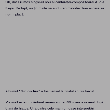
Oh, da! Frumos single-ul nou al cântăreței-compozitoarei
Alicia
Keys
. De fapt, nu țin minte să aud vreo melodie de-a ei care să
nu-mi placă!
Albumul
“Girl on fire”
a fost lansat la finalul anului trecut.
Maxwell este un cântăreț american de R&B care a revenit după
8 ani de hiatus. Una dintre cele mai frumoase interpretări