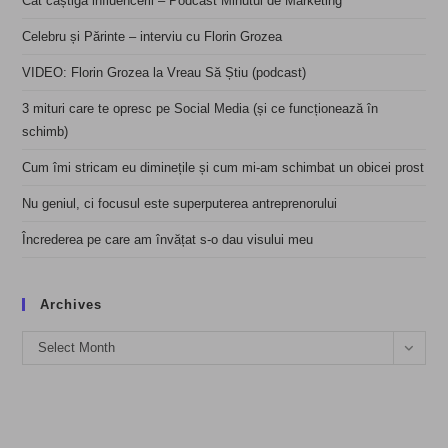
Cât câștigă influencerii – Podcast Minutul de Marketing
Celebru și Părinte – interviu cu Florin Grozea
VIDEO: Florin Grozea la Vreau Să Știu (podcast)
3 mituri care te opresc pe Social Media (și ce funcționează în
schimb)
Cum îmi stricam eu diminețile și cum mi-am schimbat un obicei prost
Nu geniul, ci focusul este superputerea antreprenorului
Încrederea pe care am învățat s-o dau visului meu
Archives
Archives
Select Month