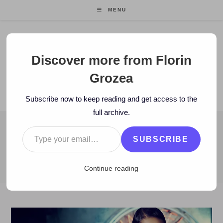
Skip
MENU
to
content
Florin Grozea
Discover more from Florin
Grozea
ENTREPRENEUR. FOUNDER/CEO MOCAPP.
Subscribe now to keep reading and get access to the
full archive.
Type your email…
BLOG
SUBSCRIBE
>
2013
>
April
>
27
>
Artisti
>
MUSIC: Alicia Keys feat Maxwell –
Continue reading