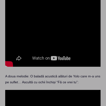
A doua melodie: O baladă acustică alături de Yolo care m-a uns
pe suflet… Ascultă cu ochii închiși “Fă ce vrei tu”: