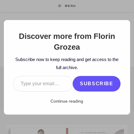
Skip
MENU
to
content
Florin Grozea
Discover more from Florin
Grozea
ENTREPRENEUR. FOUNDER/CEO MOCAPP.
Subscribe now to keep reading and get access to the
full archive.
Type your email…
BLOG
SUBSCRIBE
>
2013
>
May
>
8
>
www
>
ALBUM: Mixtape reggae Mike Diamondz
Continue reading