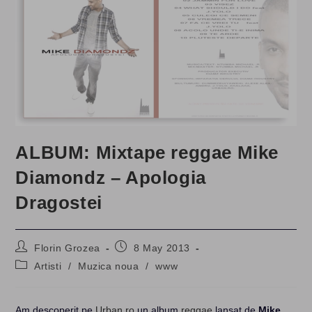
ALBUM: Mixtape reggae Mike
Diamondz – Apologia
Dragostei
Post
Post
Florin Grozea
8 May 2013
author:
published:
Post
Artisti
/
Muzica noua
/
www
category:
Am descoperit pe
Urban.ro
un album
reggae
lansat de
Mike