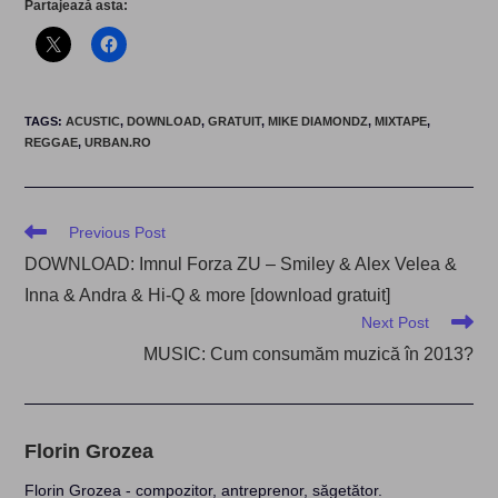
Partajează asta:
TAGS
:
ACUSTIC
,
DOWNLOAD
,
GRATUIT
,
MIKE DIAMONDZ
,
MIXTAPE
,
REGGAE
,
URBAN.RO
Read
Previous Post
more
DOWNLOAD: Imnul Forza ZU – Smiley & Alex Velea &
articles
Inna & Andra & Hi-Q & more [download gratuit]
Next Post
MUSIC: Cum consumăm muzică în 2013?
Florin Grozea
Florin Grozea - compozitor, antreprenor, săgetător.