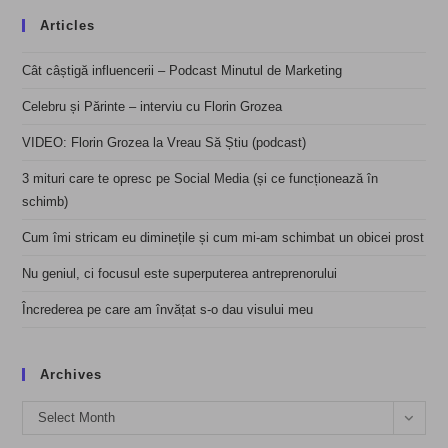
Articles
Cât câștigă influencerii – Podcast Minutul de Marketing
Celebru și Părinte – interviu cu Florin Grozea
VIDEO: Florin Grozea la Vreau Să Știu (podcast)
3 mituri care te opresc pe Social Media (și ce funcționează în
schimb)
Cum îmi stricam eu diminețile și cum mi-am schimbat un obicei prost
Nu geniul, ci focusul este superputerea antreprenorului
Încrederea pe care am învățat s-o dau visului meu
Archives
Archives
Select Month