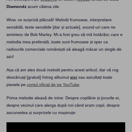
Diamondz
acum câteva zile.
Wow, ce surpriză plăcută! Melodii frumoase, interpretare
sensibilă, texte sensibile [dar și actuale], sound-uri care ne
amintesc de Bob Marley. Mi-a fost greu să mă hotărăsc care e
melodia mea preferată, toate sunt frumoase și sper ca
radiourile comerciale românești să aleagă măcar un single de
aici!
Așa că am ales două melodii pentru acest articol, dar vă rog
descărcați [gratuit] întreg albumul
aici
sau ascultați toate
piesele pe
contul oficial de pe YouTube
.
Prima melodie aleasă de mine: Despre copilărie și jocurile ei,
despre vecinul care alerga după noi când eram copii, despre
ascunselea și surprizele cu mașinuțe: