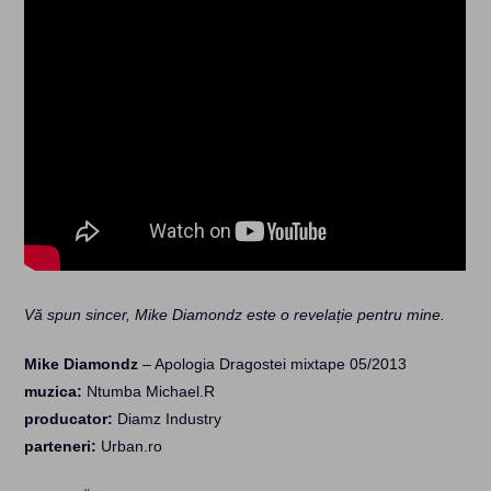
Vă spun sincer, Mike Diamondz este o revelație pentru mine.
Mike Diamondz
– Apologia Dragostei mixtape 05/2013
muzica:
Ntumba Michael.R
producator:
Diamz Industry
parteneri:
Urban.ro