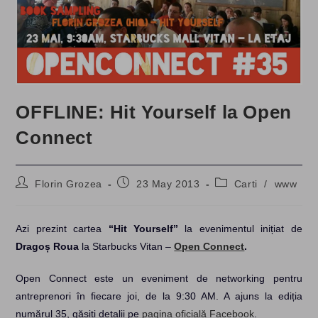
OFFLINE: Hit Yourself la Open
Connect
Post
Post
Post
Florin Grozea
23 May 2013
Carti
/
www
author:
published:
category:
Azi prezint cartea
“Hit Yourself”
la evenimentul inițiat de
Dragoș Roua
la Starbucks Vitan –
Open Connect
.
Open Connect este un eveniment de networking pentru
antreprenori în fiecare joi, de la 9:30 AM. A ajuns la ediția
numărul 35, găsiți detalii pe
pagina oficială Facebook
.