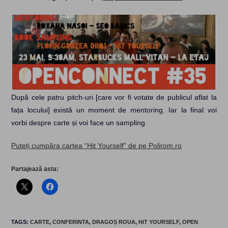
După cele patru pitch-uri [care vor fi votate de publicul aflat la
fața locului] există un moment de mentoring. Iar la final voi
vorbi despre carte și voi face un sampling.
Puteți cumpăra cartea “Hit Yourself” de pe Polirom.ro
Partajează asta:
TAGS
:
CARTE
,
CONFERINTA
,
DRAGOȘ ROUA
,
HIT YOURSELF
,
OPEN