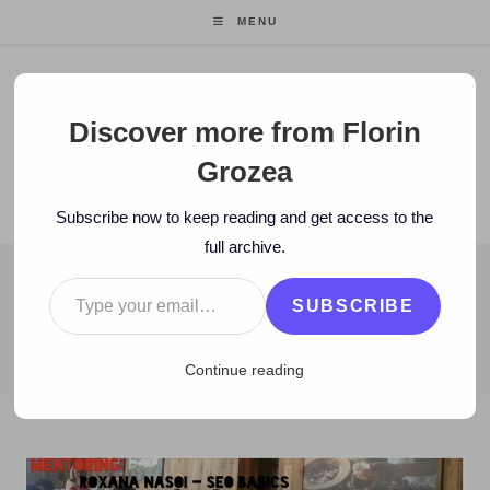
Skip
MENU
to
content
Florin Grozea
Discover more from Florin
Grozea
ENTREPRENEUR. FOUNDER/CEO MOCAPP.
Subscribe now to keep reading and get access to the
full archive.
Type your email…
BLOG
SUBSCRIBE
>
2013
>
May
>
23
>
Carti
>
OFFLINE: Hit Yourself la Open Conne
Continue reading