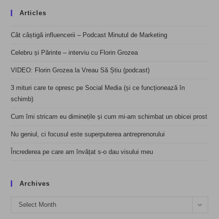
Articles
Cât câștigă influencerii – Podcast Minutul de Marketing
Celebru și Părinte – interviu cu Florin Grozea
VIDEO: Florin Grozea la Vreau Să Știu (podcast)
3 mituri care te opresc pe Social Media (și ce funcționează în
schimb)
Cum îmi stricam eu diminețile și cum mi-am schimbat un obicei prost
Nu geniul, ci focusul este superputerea antreprenorului
Încrederea pe care am învățat s-o dau visului meu
Archives
Archives
Select Month