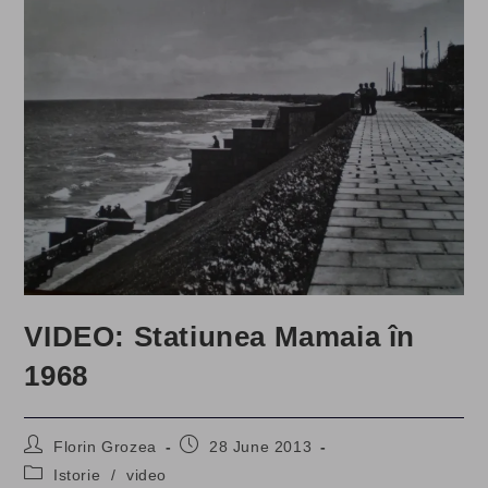
VIDEO: Statiunea Mamaia în
1968
Post
Post
Florin Grozea
28 June 2013
author:
published:
Post
Istorie
/
video