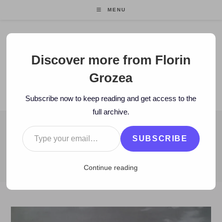
Skip
MENU
to
content
Florin Grozea
Discover more from Florin
Grozea
ENTREPRENEUR. FOUNDER/CEO MOCAPP.
Subscribe now to keep reading and get access to the
full archive.
Type your email…
BLOG
SUBSCRIBE
>
2013
>
June
>
28
>
Istorie
>
VIDEO: Statiunea Mamaia în 1968
Continue reading