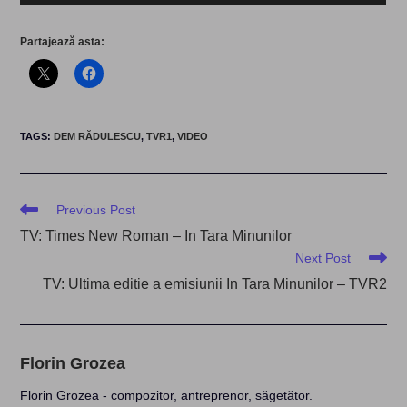
Partajează asta:
TAGS
:
DEM RĂDULESCU
,
TVR1
,
VIDEO
Read
Previous Post
more
TV: Times New Roman – In Tara Minunilor
articles
Next Post
TV: Ultima editie a emisiunii In Tara Minunilor – TVR2
Florin Grozea
Florin Grozea - compozitor, antreprenor, săgetător.