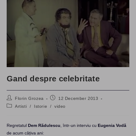
Gand despre celebritate
Post
Post
Florin Grozea
12 December 2013
author:
published:
Post
Artisti
/
Istorie
/
video
category:
Regretatul
Dem Rădulescu
, într-un interviu cu
Eugenia Vodă
de acum câțiva ani: