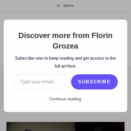
Skip
MENU
to
content
Florin Grozea
Discover more from Florin
Grozea
ENTREPRENEUR. FOUNDER/CEO MOCAPP.
Subscribe now to keep reading and get access to the
full archive.
Type your email…
BLOG
SUBSCRIBE
>
2013
>
December
>
12
>
Istorie
>
Gand despre celebritate
Continue reading