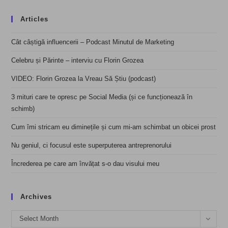
Articles
Cât câștigă influencerii – Podcast Minutul de Marketing
Celebru și Părinte – interviu cu Florin Grozea
VIDEO: Florin Grozea la Vreau Să Știu (podcast)
3 mituri care te opresc pe Social Media (și ce funcționează în
schimb)
Cum îmi stricam eu diminețile și cum mi-am schimbat un obicei prost
Nu geniul, ci focusul este superputerea antreprenorului
Încrederea pe care am învățat s-o dau visului meu
Archives
Archives
Select Month