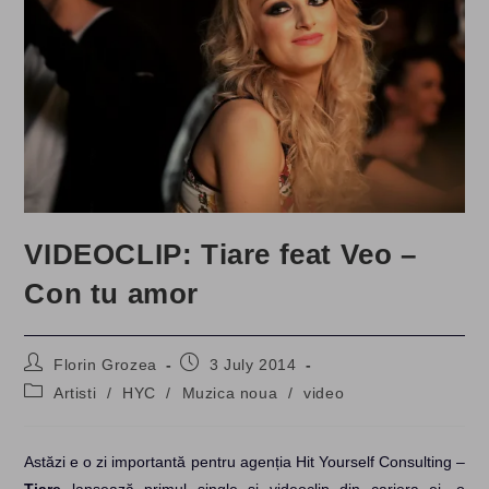
VIDEOCLIP: Tiare feat Veo –
Con tu amor
Post
Post
Florin Grozea
3 July 2014
author:
published:
Post
Artisti
/
HYC
/
Muzica noua
/
video
category:
Astăzi e o zi importantă pentru agenția Hit Yourself Consulting –