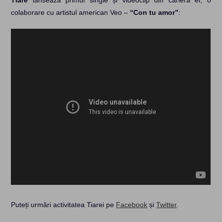
Tiare
lansează primul single și videoclip din cariera ei, o
colaborare cu artistul american Veo –
“Con tu amor”
:
Puteți urmări activitatea Tiarei pe
Facebook
și
Twitter
.