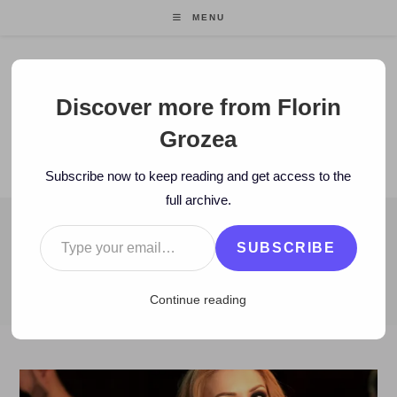
Skip
MENU
to
content
Florin Grozea
Discover more from Florin
Grozea
ENTREPRENEUR. FOUNDER/CEO MOCAPP.
Subscribe now to keep reading and get access to the
full archive.
Type your email…
BLOG
SUBSCRIBE
>
2014
>
July
>
3
>
Artisti
>
VIDEOCLIP: Tiare feat Veo – Con tu
Continue reading