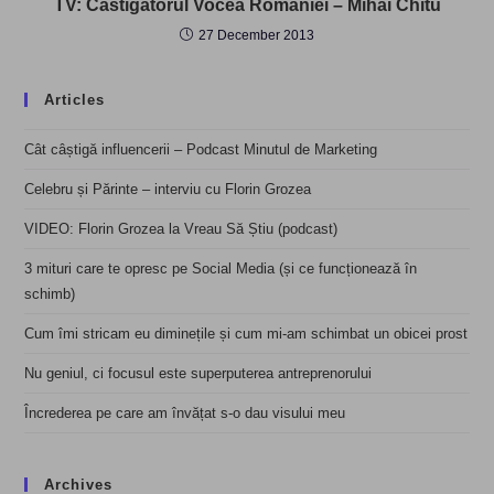
TV: Castigatorul Vocea României – Mihai Chitu
27 December 2013
Articles
Cât câștigă influencerii – Podcast Minutul de Marketing
Celebru și Părinte – interviu cu Florin Grozea
VIDEO: Florin Grozea la Vreau Să Știu (podcast)
3 mituri care te opresc pe Social Media (și ce funcționează în
schimb)
Cum îmi stricam eu diminețile și cum mi-am schimbat un obicei prost
Nu geniul, ci focusul este superputerea antreprenorului
Încrederea pe care am învățat s-o dau visului meu
Archives