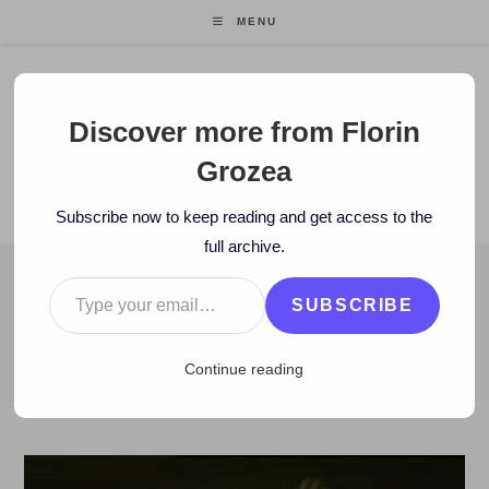
Skip
MENU
to
content
Florin Grozea
Discover more from Florin
Grozea
ENTREPRENEUR. FOUNDER/CEO MOCAPP.
Subscribe now to keep reading and get access to the
full archive.
Type your email…
BLOG
SUBSCRIBE
>
2015
>
November
>
6
>
Istorie
>
OLDIES: Dan Spătaru & BZN – 
Continue reading