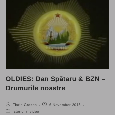
OLDIES: Dan Spătaru & BZN –
Drumurile noastre
Post
Post
Florin Grozea
6 November 2015
author:
published:
Post
Istorie
/
video