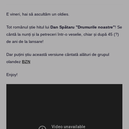
category:
E vineri, hai să ascultăm un oldies.
Tot românul știe hitul lui
Dan Spătaru ”Drumurile noastre”
! Se
cântă la nunți și la petreceri într-o veselie, chiar și după 45 (?)
de ani de la lansare!
Dar puțini știu această versiune cântată alături de grupul
olandez
BZN
Enjoy!