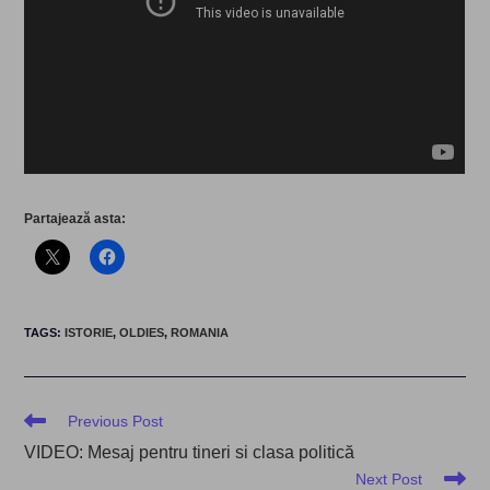
Partajează asta:
TAGS
:
ISTORIE
,
OLDIES
,
ROMANIA
Read
Previous Post
more
VIDEO: Mesaj pentru tineri si clasa politică
articles
Next Post