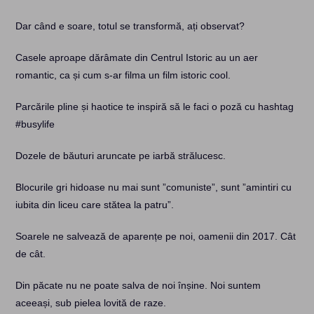
Dar când e soare, totul se transformă, ați observat?
Casele aproape dărâmate din Centrul Istoric au un aer
romantic, ca și cum s-ar filma un film istoric cool.
Parcările pline și haotice te inspiră să le faci o poză cu hashtag
#busylife
Dozele de băuturi aruncate pe iarbă strălucesc.
Blocurile gri hidoase nu mai sunt ”comuniste”, sunt ”amintiri cu
iubita din liceu care stătea la patru”.
Soarele ne salvează de aparențe pe noi, oamenii din 2017. Cât
de cât.
Din păcate nu ne poate salva de noi înșine. Noi suntem
aceeași, sub pielea lovită de raze.