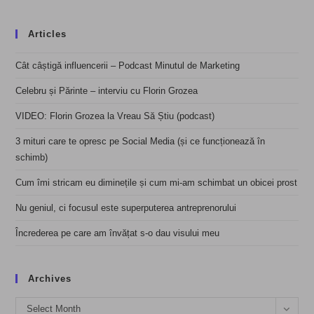
Articles
Cât câștigă influencerii – Podcast Minutul de Marketing
Celebru și Părinte – interviu cu Florin Grozea
VIDEO: Florin Grozea la Vreau Să Știu (podcast)
3 mituri care te opresc pe Social Media (și ce funcționează în
schimb)
Cum îmi stricam eu diminețile și cum mi-am schimbat un obicei prost
Nu geniul, ci focusul este superputerea antreprenorului
Încrederea pe care am învățat s-o dau visului meu
Archives
Archives
Select Month