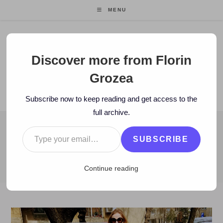
Skip
MENU
to
content
Florin Grozea
Discover more from Florin
Grozea
ENTREPRENEUR. FOUNDER/CEO MOCAPP.
Subscribe now to keep reading and get access to the
full archive.
Type your email…
BLOG
SUBSCRIBE
>
2017
>
March
>
23
>
Zi de zi
>
Gând despre soare
Continue reading