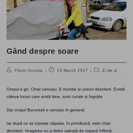
Gând despre soare
Post
Post
Post
Florin Grozea
23 March 2017
Zi de zi
author:
published:
category:
Orașul e gri. Chiar cenușiu. E murdar și uneori dezolant. Există
câteva locuri care arată bine, sunt curate și îngrijite.
Dar orașul București e cenușiu în general.
Iar după ce se topește zăpada, în primăvară, este chiar
dezolant. Imaginea nu a deloc salvată de copacii înfloriți.