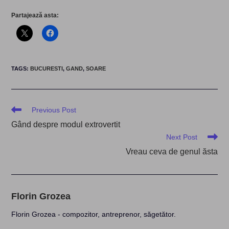
Partajează asta:
TAGS
:
BUCURESTI
,
GAND
,
SOARE
Read
Previous Post
more
Gând despre modul extrovertit
articles
Next Post
Vreau ceva de genul ăsta
Florin Grozea
Florin Grozea - compozitor, antreprenor, săgetător.