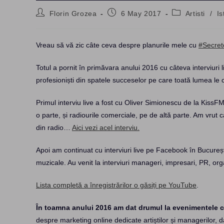
Post
Post
Post
Florin Grozea
6 May 2017
Artisti
/
Is
author:
published:
category:
Vreau să vă zic câte ceva despre planurile mele cu
#Secrete
Totul a pornit în primăvara anului 2016 cu câteva interviuri 
profesioniști din spatele succeselor pe care toată lumea le
Primul interviu live a fost cu Oliver Simionescu de la KissFM
o parte, și radiourile comerciale, pe de altă parte. Am vrut c
din radio…
Aici vezi acel interviu.
Apoi am continuat cu interviuri live pe Facebook în Bucureșt
muzicale. Au venit la interviuri manageri, impresari, PR, org
Lista completă a înregistrărilor o găsiți pe YouTube
.
În toamna anului 2016 am dat drumul la evenimentele 
despre marketing online dedicate artiștilor și managerilor, 