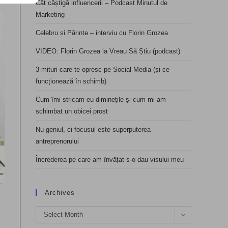
Cât câștigă influencerii – Podcast Minutul de
Marketing
Celebru și Părinte – interviu cu Florin Grozea
VIDEO: Florin Grozea la Vreau Să Știu (podcast)
3 mituri care te opresc pe Social Media (și ce
funcționează în schimb)
Cum îmi stricam eu diminețile și cum mi-am
schimbat un obicei prost
Nu geniul, ci focusul este superputerea
antreprenorului
Încrederea pe care am învățat s-o dau visului meu
Archives
Archives
Select Month