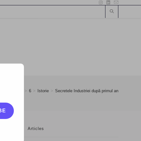
2017
>
May
>
6
>
Istorie
>
Secretele Industriei după primul an
BE
Articles