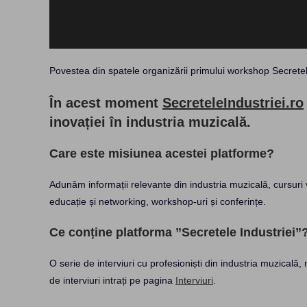
Povestea din spatele organizării primului workshop Secretel
În acest moment
SecreteleIndustriei.ro
inovației în industria muzicală.
Care este misiunea acestei platforme?
Adunăm informații relevante din industria muzicală, cursuri v
educație și networking, workshop-uri și conferințe.
Ce conține platforma ”Secretele Industriei”
O serie de interviuri cu profesioniști din industria muzicală,
de interviuri intrați pe pagina
Interviuri
.