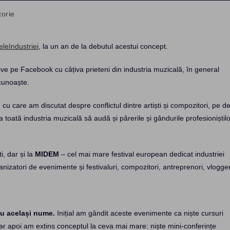
torie
leIndustriei
, la un an de la debutul acestui concept.
live pe Facebook cu câțiva prieteni din industria muzicală, în general
 cunoaște.
 cu care am discutat despre conflictul dintre artiști și compozitori, pe d
a toată industria muzicală să audă și părerile și gândurile profesioniștilo
i, dar și la
MIDEM
– cel mai mare festival european dedicat industriei
anizatori de evenimente și festivaluri, compozitori, antreprenori, vlogger
cu același nume.
Inițial am gândit aceste evenimente ca niște cursuri
dar apoi am extins conceptul la ceva mai mare: niște mini-conferințe