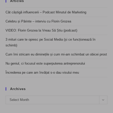
Articles
Cât câștigă influencerii – Podcast Minutul de Marketing
Celebru și Părinte – interviu cu Florin Grozea
VIDEO: Florin Grozea la Vreau Să Știu (podcast)
3 mituri care te opresc pe Social Media (și ce funcționează în
schimb)
Cum îmi stricam eu diminețile și cum mi-am schimbat un obicei prost
Nu geniul, ci focusul este superputerea antreprenorului
Încrederea pe care am învățat s-o dau visului meu
Archives
Archives
Select Month