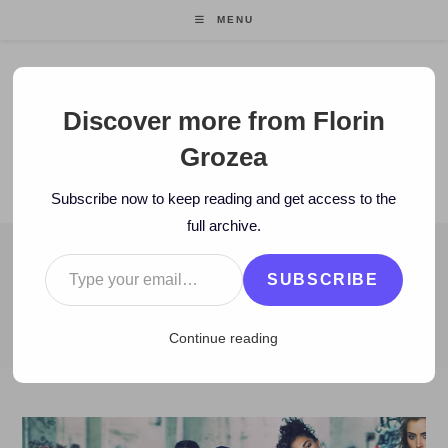
Skip
MENU
to
content
Florin Grozea
Discover more from Florin
Grozea
ENTREPRENEUR. FOUNDER/CEO MOCAPP.
Subscribe now to keep reading and get access to the
full archive.
Type your email…
BLOG
SUBSCRIBE
>
2017
>
July
>
18
>
Istorie
>
Florin Ascultă Fly Project
Continue reading