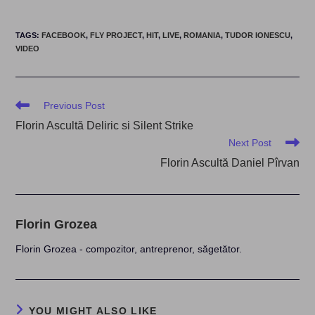
TAGS
:
FACEBOOK
,
FLY PROJECT
,
HIT
,
LIVE
,
ROMANIA
,
TUDOR IONESCU
,
VIDEO
Read
Previous Post
more
Florin Ascultă Deliric si Silent Strike
articles
Next Post
Florin Ascultă Daniel Pîrvan
Florin Grozea
Florin Grozea - compozitor, antreprenor, săgetător.
YOU MIGHT ALSO LIKE