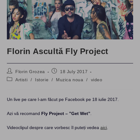
Florin Ascultă Fly Project
Post
Post
Florin Grozea
18 July 2017
author:
published:
Post
Artisti
/
Istorie
/
Muzica noua
/
video
category:
Un live pe care l-am făcut pe Facebook pe 18 iulie 2017.
Azi vă recomand
Fly Project – ”Get Wet”
.
Videoclipul despre care vorbesc îl puteți vedea
aici
.