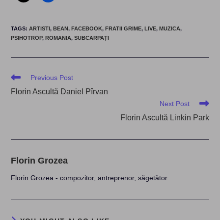
TAGS
:
ARTISTI
,
BEAN
,
FACEBOOK
,
FRATII GRIME
,
LIVE
,
MUZICA
,
PSIHOTROP
,
ROMANIA
,
SUBCARPAȚI
Read
Previous Post
more
Florin Ascultă Daniel Pîrvan
articles
Next Post
Florin Ascultă Linkin Park
Florin Grozea
Florin Grozea - compozitor, antreprenor, săgetător.