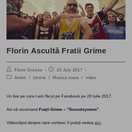
Florin Ascultă Fratii Grime
Post
Post
Florin Grozea
20 July 2017
author:
published:
Post
Artisti
/
Istorie
/
Muzica noua
/
video
category:
Un live pe care l-am făcut pe Facebook pe 20 Iulie 2017.
Azi vă recomand
Frații Grime – ”Soundsystem”
.
Videoclipul despre care vorbesc îl puteți vedea
aici
.