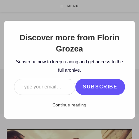
Skip
MENU
to
content
Florin Grozea
Discover more from Florin
Grozea
ENTREPRENEUR. FOUNDER/CEO MOCAPP.
Subscribe now to keep reading and get access to the
full archive.
Type your email…
BLOG
SUBSCRIBE
>
2017
>
July
>
20
>
Istorie
>
Florin Ascultă Fratii Grime
Continue reading