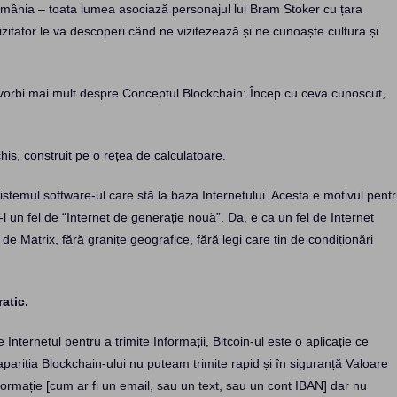
mânia – toata lumea asociază personajul lui Bram Stoker cu țara
izitator le va descoperi când ne vizitezează și ne cunoaște cultura și
voi vorbi mai mult despre Conceptul Blockchain: Încep cu ceva cunoscut,
his, construit pe o rețea de calculatoare.
temul software-ul care stă la baza Internetului. Acesta e motivul pent
 un fel de “Internet de generație nouă”. Da, e ca un fel de Internet
l de Matrix, fără granițe geografice, fără legi care țin de condiționări
atic.
 Internetul pentru a trimite Informații, Bitcoin-ul este o aplicație ce
apariția Blockchain-ului nu puteam trimite rapid și în siguranță Valoare
 informație [cum ar fi un email, sau un text, sau un cont IBAN] dar nu