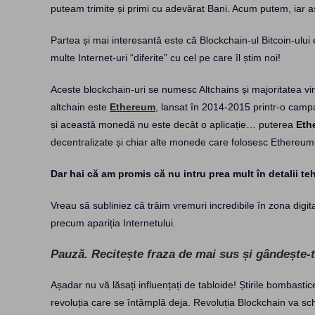
puteam trimite și primi cu adevărat Bani. Acum putem, iar as
Partea și mai interesantă este că Blockchain-ul Bitcoin-ului
multe Internet-uri “diferite” cu cel pe care îl știm noi!
Aceste blockchain-uri se numesc Altchains și majoritatea vin 
altchain este
Ethereum
, lansat în 2014-2015 printr-o ca
și această monedă nu este decât o aplicație… puterea
Eth
decentralizate și chiar alte monede care folosesc Ethereum
Dar hai că am promis că nu intru prea mult în detalii t
Vreau să subliniez că trăim vremuri incredibile în zona digita
precum apariția Internetului.
Pauză. Recitește fraza de mai sus și gândește-t
Așadar nu vă lăsați influențați de tabloide! Știrile bombastic
revoluția care se întâmplă deja. Revoluția Blockchain va s