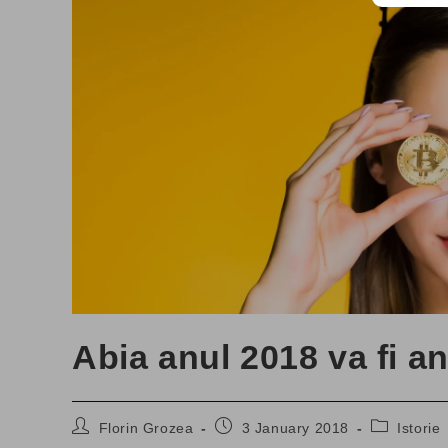
Abia anul 2018 va fi an
Post
Post
Post
Florin Grozea
3 January 2018
Istorie
author:
published:
category: