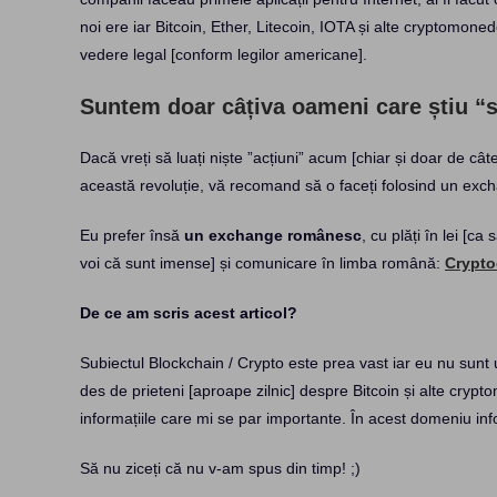
noi ere iar Bitcoin, Ether, Litecoin, IOTA și alte cryptomonede
vedere legal [conform legilor americane].
Suntem doar câțiva oameni care știu “s
Dacă vreți să luați niște ”acțiuni” acum [chiar și doar de câ
această revoluție, vă recomand să o faceți folosind un ex
Eu prefer însă
un exchange românesc
, cu plăți în lei [c
voi că sunt imense] și comunicare în limba română:
Crypto
De ce am scris acest articol?
Subiectul Blockchain / Crypto este prea vast iar eu nu sunt u
des de prieteni [aproape zilnic] despre Bitcoin și alte cry
informațiile care mi se par importante. În acest domeniu in
Să nu ziceți că nu v-am spus din timp! ;)