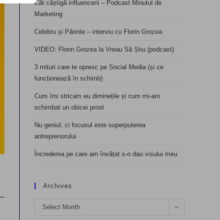
Cât câștigă influencerii – Podcast Minutul de
Marketing
Celebru și Părinte – interviu cu Florin Grozea
VIDEO: Florin Grozea la Vreau Să Știu (podcast)
3 mituri care te opresc pe Social Media (și ce
funcționează în schimb)
Cum îmi stricam eu diminețile și cum mi-am
schimbat un obicei prost
Nu geniul, ci focusul este superputerea
antreprenorului
Încrederea pe care am învățat s-o dau visului meu
Archives
Archives
Select Month