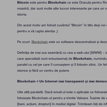
Bitcoin
este pentru
Blockchain
ce este Dracula pentru Ro
noastră, dar sunt multe alte lucruri interesante pe care un v
istoria.
Din acest motiv am folosit cuvântul ”Bitcoin” în titlu deși 
pentru a vă capta atenția ;)
Pe scurt:
Blockchain
este un software descentralizat și desc
Definiția de mai sus seamănă cu cea a web-ului [WWW] – sis
care specialiștii sunt entuziasmați de
Blockchain,
numindu-l
paralel cu cel pe care îl cunoaștem și îl folosim zilnic. Un fe
istorice și fără un centru de putere.
Blockchain = Un Internet mai transparent și mai democr
Uite altă paralelă: Dacă email-ul este o aplicație ce folosește
folosește Blockchain-ul pentru a trimite Valoare. Înainte de 
[bani, acțiuni, drepturi] în mediul digital. Trimiteam biți de