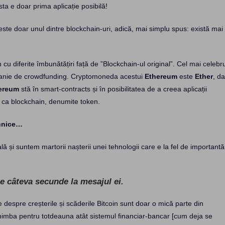
ta e doar prima aplicație posibilă!
 este doar unul dintre blockchain-uri, adică, mai simplu spus: există mai
cu diferite îmbunătățiri față de ”Blockchain-ul original”. Cel mai celebr
mpanie de crowdfunding. Cryptomoneda acestui
Ethereum
este
Ether
, da
ereum
stă în smart-contracts și în posibilitatea de a creea aplicații
 ca blockchain, denumite token.
ehnice…
lă și suntem martorii nașterii unei tehnologii care e la fel de importantă
e câteva secunde la mesajul ei.
e despre creșterile și scăderile Bitcoin sunt doar o mică parte din
chimba pentru totdeauna atât sistemul financiar-bancar [cum deja se