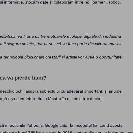
i informație, stocăm date și colaborăm între noi [oameni, roboți,
bitcoin va fi una dintre motoarele evoluției digitale din industria
a fi singura soluție, dar pariez că va face parte din viitorul muzicii.
tehnologia blockchain creatorii și artiștii vor avea o oportunitate
mea va pierde bani?
ă deschid ochii asupra subiectului cu adevărat important, și anume
nă așa cum Internetul a făcut-o în ultimele trei decenii.
ti în acțiunile Yahoo! și Google chiar la începutul lor, când aceste
ut o afacere bună? Ei bine, acum în 2018 suntem din nou la începutul une