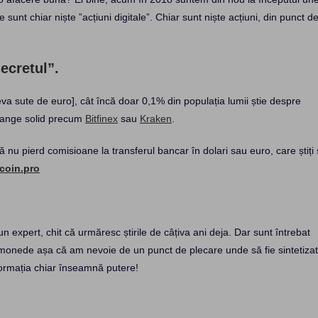
 sunt chiar niște ”acțiuni digitale”. Chiar sunt niște acțiuni, din punct d
ecretul”.
teva sute de euro], cât încă doar 0,1% din populația lumii știe despre
change solid precum
Bitfinex
sau
Kraken
.
a să nu pierd comisioane la transferul bancar în dolari sau euro, care știți 
coin.pro
n expert, chit că urmăresc știrile de câțiva ani deja. Dar sunt întrebat
ptomonede așa că am nevoie de un punct de plecare unde să fie sintetiza
formația chiar înseamnă putere!