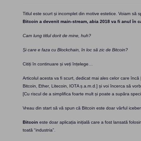
Titlul este scurt și incomplet din motive estetice. Voiam să 
Bitcoin a devenit main-stream, abia 2018 va fi anul în
Cam lung titlul dorit de mine, huh?
Și care e faza cu Blockchain, în loc să zic de Bitcoin?
Citiți în continuare și veți înțelege…
Articolul acesta va fi scurt, dedicat mai ales celor care încă
Bitcoin, Ether, Litecoin, IOTA ș.a.m.d.] și voi încerca să vo
[Cu riscul de a simplifica foarte mult și poate a supăra specia
Vreau din start să vă spun că Bitcoin este doar vârful icebe
Bitcoin
este doar aplicația inițială care a fost lansată folo
toată “industria”.