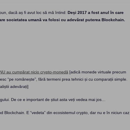
spun, dacă aș fi avut loc să mă întind:
Deși 2017 a fost anul în care
 care societatea umană va folosi cu adevărat puterea Blockchain.
NU au cumpărat nicio crypto-monedă
[adică monede virtuale precum
rbesc “pe românește”, fără termeni prea tehnici și cu comparații simple.
liștii adevărați]
rgului. De ce e important de știut asta veți vedea mai jos…
sind Blockchain. E “vedeta” din ecosistemul crypto, dar nu e în niciun caz