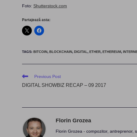
Foto:
Shutterstock.com
Partajează asta:
TAGS
:
BITCOIN
,
BLOCKCHAIN
,
DIGITAL
,
ETHER
,
ETHEREUM
,
INTERN
Read
Previous Post
more
DIGITAL SHOWBIZ RECAP – 09 2017
articles
Florin Grozea
Florin Grozea - compozitor, antreprenor, s