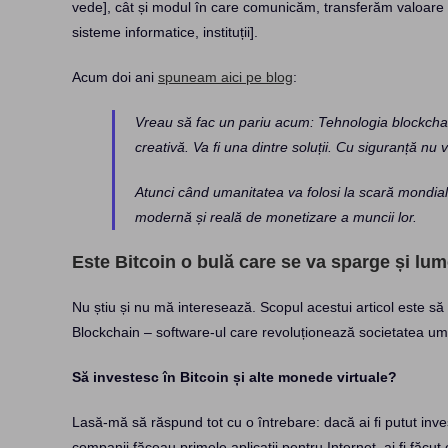
vede], cât și modul în care comunicăm, transferăm valoare ș
sisteme informatice, instituții].
Acum doi ani
spuneam aici pe blog
:
Vreau să fac un pariu acum: Tehnologia blockchain/
creativă. Va fi una dintre soluții. Cu siguranță nu v
Atunci când umanitatea va folosi la scară mondială 
modernă și reală de monetizare a muncii lor.
Este Bitcoin o bulă care se va sparge și lu
Nu știu și nu mă interesează. Scopul acestui articol este s
Blockchain – software-ul care revoluționează societatea uma
Să investesc în Bitcoin și alte monede virtuale?
Lasă-mă să răspund tot cu o întrebare: dacă ai fi putut inves
companii făceau primele aplicații pentru Internet, ai fi făc