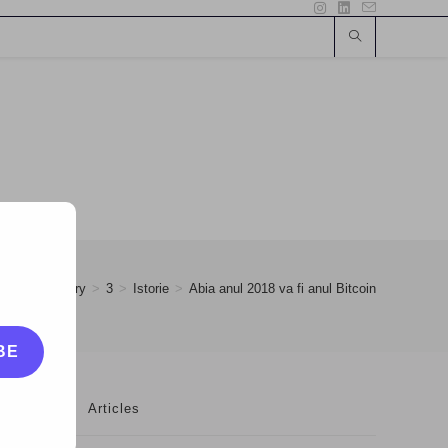
018
>
January
>
3
>
Istorie
>
Abia anul 2018 va fi anul Bitcoin
BE
Articles