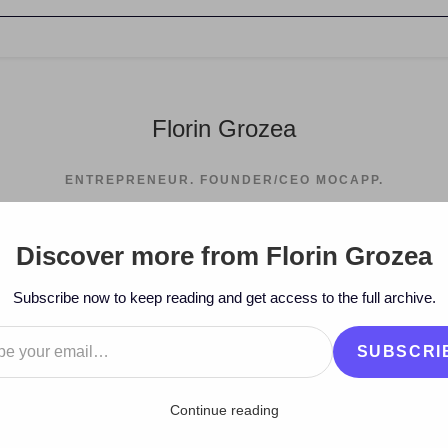
Florin Grozea
ENTREPRENEUR. FOUNDER/CEO MOCAPP.
Discover more from Florin Grozea
>
2025
>
August
>
6
>
online
>
Subscribe now to keep reading and get access to the full archive.
…
SUBSCRI
Continue reading