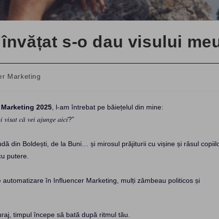
învățat s-o dau visului me
er Marketing
r Marketing 2025
, l-am întrebat pe băiețelul din mine:
𝑖 𝑣𝑖𝑠𝑎𝑡 𝑐𝑎̆ 𝑣𝑒𝑖 𝑎𝑗𝑢𝑛𝑔𝑒 𝑎𝑖𝑐𝑖?”
dă din Boldești, de la Buni… și mirosul prăjiturii cu vișine și râsul copiil
cu putere.
automatizare în Influencer Marketing, mulți zâmbeau politicos și
uraj, timpul începe să bată după ritmul tău.