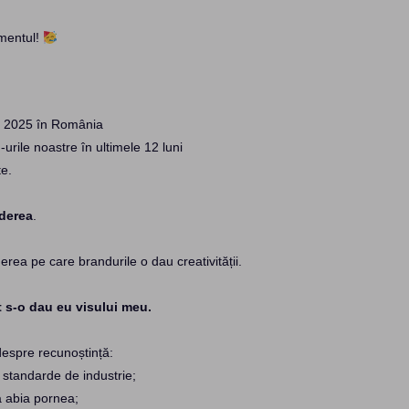
mentul!
 în 2025 în România
urile noastre în ultimele 12 luni
te.
derea
.
rea pe care brandurile o dau creativității.
t s-o dau eu visului meu.
despre recunoștință:
 standarde de industrie;
ța abia pornea;