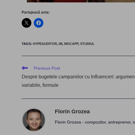
Partajează asta:
TAGS
:
HYPEAUDITOR
,
IM
,
MOCAPP
,
STUDIUL
Read
Previous Post
more
Despre bugetele campaniilor cu Influenceri: argumen
articles
variabile, formule
Florin Grozea
Florin Grozea - compozitor, antreprenor, s