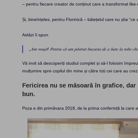
– pentru fiecare creator de conținut care a transformat like-u
Și, bineînțeles, pentru Florinică – băiețelul care nu știa “ce v
Astăzi îi spun:
„𝐴𝑚 𝑟𝑒𝑢𝑠̦𝑖𝑡! 𝑃𝑒𝑛𝑡𝑟𝑢 𝑐𝑎̆ 𝑎𝑚 𝑝𝑎̆𝑠𝑡𝑟𝑎𝑡 𝑏𝑢𝑐𝑢𝑟𝑖𝑎 𝑑𝑒 𝑎 𝑏𝑎𝑡𝑒 𝑙𝑎 𝑡𝑜𝑏𝑒 𝑐ℎ𝑖
Vă invit să descoperiți studiul complet și să-l folosim împr
mulțumire spre copilul din mine și către toți cei care au cre
Fericirea nu se măsoară în grafice, da
bun.
Poza e din primăvara 2018, de la prima conferință la car