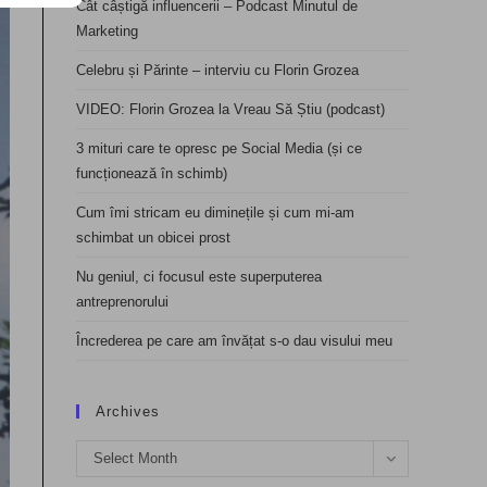
Cât câștigă influencerii – Podcast Minutul de
Marketing
Celebru și Părinte – interviu cu Florin Grozea
VIDEO: Florin Grozea la Vreau Să Știu (podcast)
3 mituri care te opresc pe Social Media (și ce
funcționează în schimb)
Cum îmi stricam eu diminețile și cum mi-am
schimbat un obicei prost
Nu geniul, ci focusul este superputerea
antreprenorului
Încrederea pe care am învățat s-o dau visului meu
Archives
Archives
Select Month