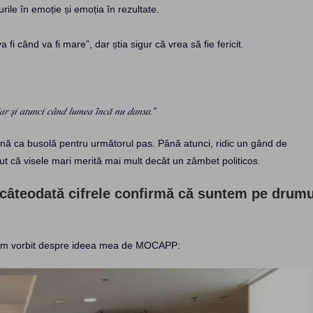
rile în emoție și emoția în rezultate.
a fi când va fi mare”, dar știa sigur că vrea să fie fericit.
𝑟 𝑠̦𝑖 𝑎𝑡𝑢𝑛𝑐𝑖 𝑐𝑎̂𝑛𝑑 𝑙𝑢𝑚𝑒𝑎 𝑖̂𝑛𝑐𝑎̆ 𝑛𝑢 𝑑𝑎𝑛𝑠𝑎.”
eună ca busolă pentru următorul pas. Până atunci, ridic un gând de
zut că visele mari merită mai mult decât un zâmbet politicos.
r câteodată cifrele confirmă că suntem pe drumu
e am vorbit despre ideea mea de MOCAPP: