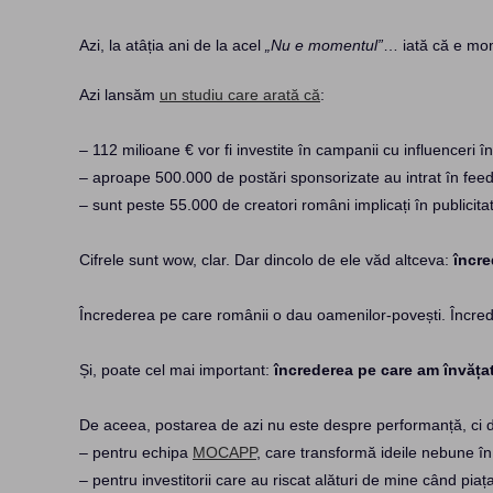
Azi, la atâția ani de la acel
„Nu e momentul”
… iată că e mo
Azi lansăm
un studiu care arată că
:
– 112 milioane € vor fi investite în campanii cu influenceri
– aproape 500.000 de postări sponsorizate au intrat în feed-
– sunt peste 55.000 de creatori români implicați în publicita
Cifrele sunt wow, clar. Dar dincolo de ele văd altceva:
încre
Încrederea pe care românii o dau oamenilor-povești. Încrede
Și, poate cel mai important:
încrederea pe care am învăța
De aceea, postarea de azi nu este despre performanță, ci 
– pentru echipa
MOCAPP
, care transformă ideile nebune în
– pentru investitorii care au riscat alături de mine când pia