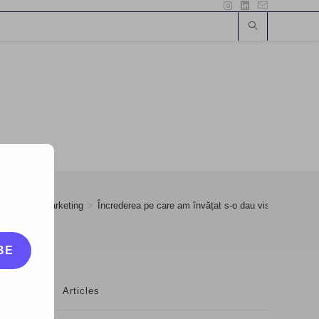
Influencer Marketing
>
Încrederea pe care am învățat s-o dau visului meu
BE
Articles