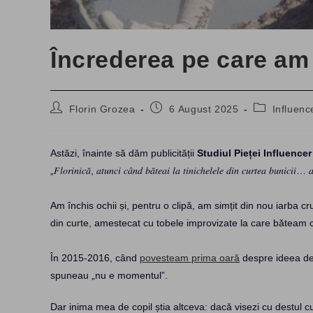
Încrederea pe care am 
Post
Post
Post
Florin Grozea
6 August 2025
Influenc
author:
published:
category:
Astăzi, înainte să dăm publicității
Studiul Pieței Influence
„𝐹𝑙𝑜𝑟𝑖𝑛𝑖𝑐𝑎̆, 𝑎𝑡𝑢𝑛𝑐𝑖 𝑐𝑎̂𝑛𝑑 𝑏𝑎̆𝑡𝑒𝑎𝑖 𝑙𝑎 𝑡𝑖𝑛𝑖𝑐ℎ𝑒𝑙𝑒𝑙𝑒 𝑑𝑖𝑛 𝑐𝑢𝑟𝑡𝑒𝑎 𝑏𝑢𝑛𝑖𝑐𝑖𝑖… 
Am închis ochii și, pentru o clipă, am simțit din nou iarba cru
din curte, amestecat cu tobele improvizate la care băteam 
În 2015-2016, când
povesteam prima oară
despre ideea de 
spuneau „nu e momentul”.
Dar inima mea de copil știa altceva: dacă visezi cu destul c