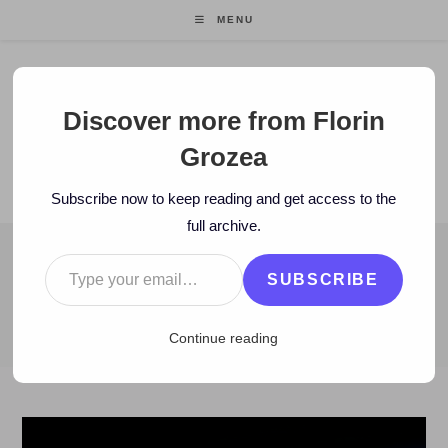
Skip
MENU
to
content
Florin Grozea
Discover more from Florin
Grozea
ENTREPRENEUR. FOUNDER/CEO MOCAPP.
Subscribe now to keep reading and get access to the
full archive.
Type your email…
BLOG
SUBSCRIBE
>
2025
>
August
>
9
>
Zi de zi
>
Nu geniul, ci focusul este superp
Continue reading