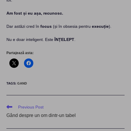
tot.
Am fost și eu așa, recunosc.
Dar astăzi cred în
focus
(și în obsesia pentru
execuție
).
Nu e doar inteligent. Este
ÎNȚELEPT
.
Partajează asta:
TAGS
:
GAND
Read
Previous Post
more
Gând despre un om dintr-un tabel
articles