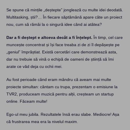
Se spune că mințile „deștepte” jonglează cu multe idei deodată.
Multitasking, știi?… În fiecare săptămână apare câte un proiect
nou, cum să rămâi la o singură idee când ai atâtea?
Dar a fi deștept e altceva decât a fi înțelept.
În timp, cel care
muncește concentrat și își face treaba zi de zi îl depășește pe
„geniul” împrăștiat. Există cercetări care demonstrează asta,
dar nu trebuie să vină o echipă de oameni de știință să îmi
arate ce văd deja cu ochii mei.
Au fost perioade când eram mândru că aveam mai multe
proiecte simultan: cântam cu trupa, prezentam o emisiune la
TVR2, produceam muzică pentru alții, creșteam un startup
online. Făceam multe!
Ego-ul meu jubila. Rezultatele însă erau slabe. Mediocre! Așa
că frustrarea mea era la nivelul maxim.