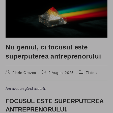
Nu geniul, ci focusul este
superputerea antreprenorului
Post
Post
Post
Florin Grozea
9 August 2025
Zi de zi
author:
published:
category:
Am avut un gând aseară:
FOCUSUL
ESTE SUPERPUTEREA
ANTREPRENORULUI.