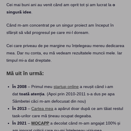
Cei mai buni ani au venit când am oprit tot și am lucrat la
o
singură idee
.
Când m-am concentrat pe un singur proiect am început în
sfârșit să văd progresul pe care mi-l doream.
Cei care priveau de pe margine nu înțelegeau mereu dedicarea
mea. Dar nu conta, eu mă vedeam rezultatele muncii mele. Iar
timpul mi-a dat dreptate.
Mă uit în urmă:
În 2008
– Primul meu
startup online
a reușit când i-am
dat
toată atenția
. (Apoi prin 2010-2011 s-a dus pe apa
Sâmbetei căci m-am defocusat din nou)
În 2013
–
Cartea mea
a apărut doar după ce am tăiat restul
task-urilor care mă țineau ocupat degeaba.
În 2021
–
MOCAPP
a decolat când m-am angajat 100% și
am ignorat criticii care nu-mi înțelegeau viziunea.