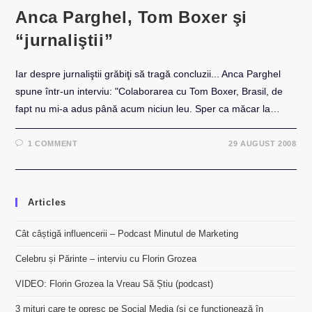
Anca Parghel, Tom Boxer şi
“jurnaliştii”
Iar despre jurnaliştii grăbiţi să tragă concluzii... Anca Parghel
spune într-un interviu: "Colaborarea cu Tom Boxer, Brasil, de
fapt nu mi-a adus până acum niciun leu. Sper ca măcar la…
1 COMMENT
29 AUGUST 2008
Articles
Cât câștigă influencerii – Podcast Minutul de Marketing
Celebru și Părinte – interviu cu Florin Grozea
VIDEO: Florin Grozea la Vreau Să Știu (podcast)
3 mituri care te opresc pe Social Media (și ce funcționează în