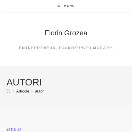
Skip
MENU
to
content
Florin Grozea
ENTREPRENEUR. FOUNDER/CEO MOCAPP.
AUTORI
>
Articole
>
autori
ZI DE ZI