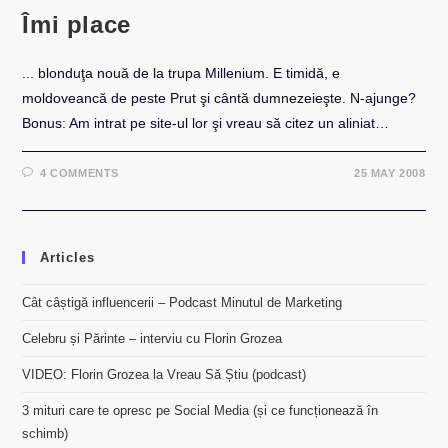
Îmi place
... blonduţa nouă de la trupa Millenium. E timidă, e
moldoveancă de peste Prut şi cântă dumnezeieşte. N-ajunge?
Bonus: Am intrat pe site-ul lor şi vreau să citez un aliniat…
4 COMMENTS
25 MAY 2008
Articles
Cât câștigă influencerii – Podcast Minutul de Marketing
Celebru și Părinte – interviu cu Florin Grozea
VIDEO: Florin Grozea la Vreau Să Știu (podcast)
3 mituri care te opresc pe Social Media (și ce funcționează în
schimb)