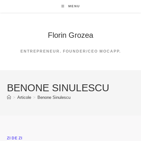
Skip
MENU
to
content
Florin Grozea
ENTREPRENEUR. FOUNDER/CEO MOCAPP.
BENONE SINULESCU
>
Articole
>
Benone Sinulescu
ZI DE ZI