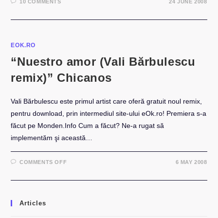
10 COMMENTS
24 JUNE 2008
EOK.RO
“Nuestro amor (Vali Bărbulescu
remix)” Chicanos
Vali Bărbulescu este primul artist care oferă gratuit noul remix,
pentru download, prin intermediul site-ului eOk.ro! Premiera s-a
făcut pe Monden.Info Cum a făcut? Ne-a rugat să
implementăm şi această…
ON
COMMENTS OFF
6 MAY 2008
“NUESTRO
AMOR
(VALI
BĂRBULESCU
REMIX)”
CHICANOS
Articles