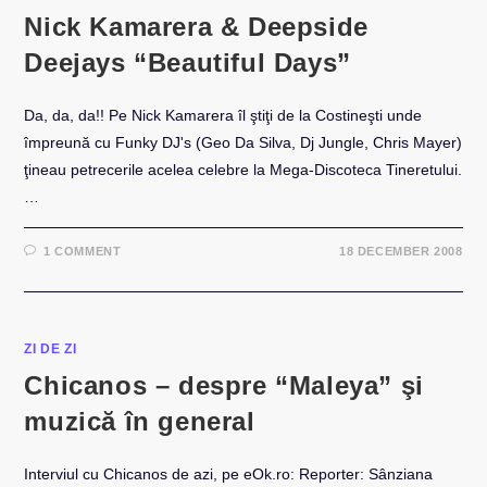
Nick Kamarera & Deepside
Deejays “Beautiful Days”
Da, da, da!! Pe Nick Kamarera îl ştiţi de la Costineşti unde
împreună cu Funky DJ's (Geo Da Silva, Dj Jungle, Chris Mayer)
ţineau petrecerile acelea celebre la Mega-Discoteca Tineretului.
…
1 COMMENT
18 DECEMBER 2008
ZI DE ZI
Chicanos – despre “Maleya” şi
muzică în general
Interviul cu Chicanos de azi, pe eOk.ro: Reporter: Sânziana