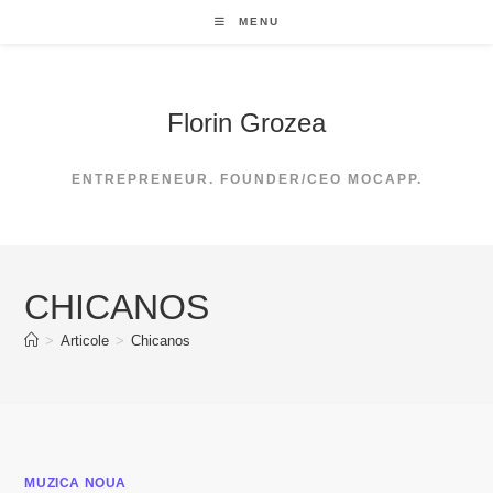
Skip
MENU
to
content
Florin Grozea
ENTREPRENEUR. FOUNDER/CEO MOCAPP.
CHICANOS
>
Articole
>
Chicanos
MUZICA NOUA