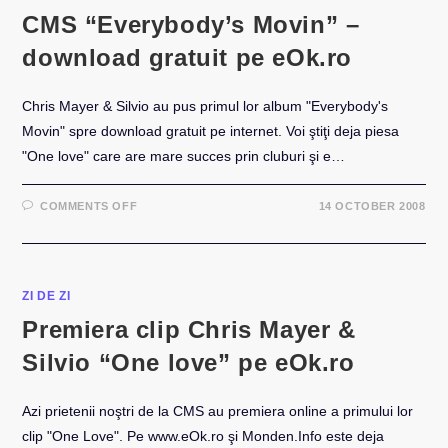
CMS “Everybody’s Movin” –
download gratuit pe eOk.ro
Chris Mayer & Silvio au pus primul lor album "Everybody's
Movin" spre download gratuit pe internet. Voi ştiţi deja piesa
"One love" care are mare succes prin cluburi şi e…
ON
COMMENTS OFF
14 OCTOBER 2008
CMS
“EVERYBODY’S
MOVIN”
–
DOWNLOAD
GRATUIT
PE
ZI DE ZI
EOK.RO
Premiera clip Chris Mayer &
Silvio “One love” pe eOk.ro
Azi prietenii noştri de la CMS au premiera online a primului lor
clip "One Love". Pe www.eOk.ro şi Monden.Info este deja