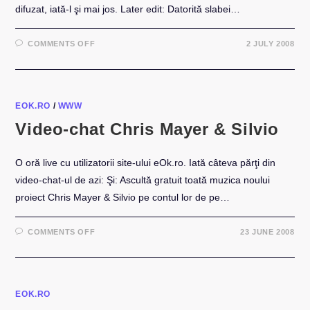
difuzat, iată-l şi mai jos. Later edit: Datorită slabei…
ON
COMMENTS OFF
2 JULY 2008
PREMIERA
CLIP
CHRIS
MAYER
&
SILVIO
“ONE
EOK.RO
/
WWW
LOVE”
PE
Video-chat Chris Mayer & Silvio
EOK.RO
O oră live cu utilizatorii site-ului eOk.ro. Iată câteva părţi din
video-chat-ul de azi: Şi: Ascultă gratuit toată muzica noului
proiect Chris Mayer & Silvio pe contul lor de pe…
ON
COMMENTS OFF
23 JUNE 2008
VIDEO-
CHAT
CHRIS
MAYER
&
SILVIO
EOK.RO