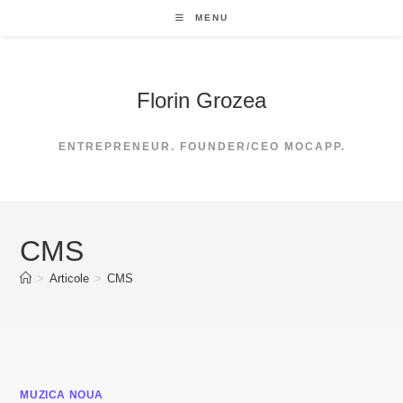
Skip
MENU
to
content
Florin Grozea
ENTREPRENEUR. FOUNDER/CEO MOCAPP.
CMS
>
Articole
>
CMS
MUZICA NOUA