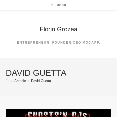
Skip
MENU
to
content
Florin Grozea
ENTREPRENEUR. FOUNDER/CEO MOCAPP.
DAVID GUETTA
>
Articole
>
David Guetta