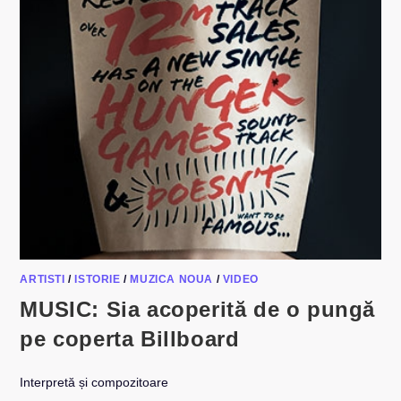
GUETTA
SI
PARIS
HILTON
ARTISTI
/
ISTORIE
/
MUZICA NOUA
/
VIDEO
MUSIC: Sia acoperită de o pungă
pe coperta Billboard
Interpretă și compozitoare