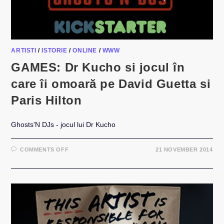
ARTISTI
/
ISTORIE
/
ONLINE
/
WWW
GAMES: Dr Kucho si jocul în
care îi omoară pe David Guetta si
Paris Hilton
Ghosts'N DJs - jocul lui Dr Kucho
ON
COMMENTS OFF
21 NOVEMBER 2014
GAMES:
DR
KUCHO
SI
JOCUL
ÎN
CARE
ÎI
OMOARĂ
PE
DAVID