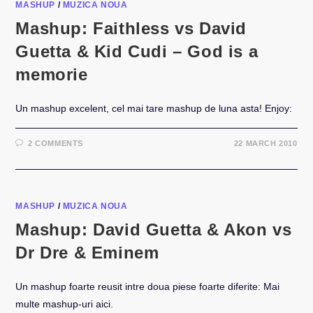
REMIXAT
MASHUP
/
MUZICA NOUA
Mashup: Faithless vs David
Guetta & Kid Cudi – God is a
memorie
Un mashup excelent, cel mai tare mashup de luna asta! Enjoy:
2 COMMENTS
22 MARCH 2010
MASHUP
/
MUZICA NOUA
Mashup: David Guetta & Akon vs
Dr Dre & Eminem
Un mashup foarte reusit intre doua piese foarte diferite: Mai
multe mashup-uri aici.