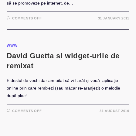
să se promoveze pe internet, de…
ON
COMMENTS OFF
31 JANUARY 2011
VIDEO:
MEGAMIX
DAVID
GUETTA
WWW
David Guetta si widget-urile de
remixat
E destul de vechi dar am uitat să vi-l arăt și vouă: aplicație
online prin care remixezi (sau măcar re-aranjezi) o melodie
după plac!
ON
COMMENTS OFF
31 AUGUST 2010
DAVID
GUETTA
SI
WIDGET-
URILE
DE