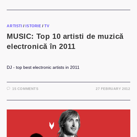
VIDEO:
COVER
LIVE
TITANIUM
–
DAVID
GUETTA
ARTISTI
/
ISTORIE
/
TV
FEAT
SIA
MUSIC: Top 10 artisti de muzică
electronică în 2011
DJ - top best electronic artists in 2011
15 COMMENTS
27 FEBRUARY 2012