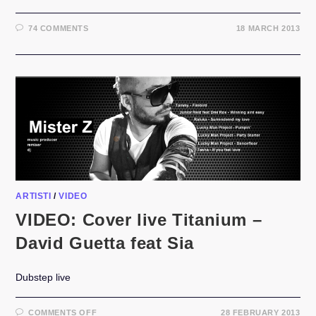
74 COMMENTS
18 MARCH 2013
ARTISTI
/
VIDEO
VIDEO: Cover live Titanium –
David Guetta feat Sia
Dubstep live
ON
COMMENTS OFF
28 FEBRUARY 2013