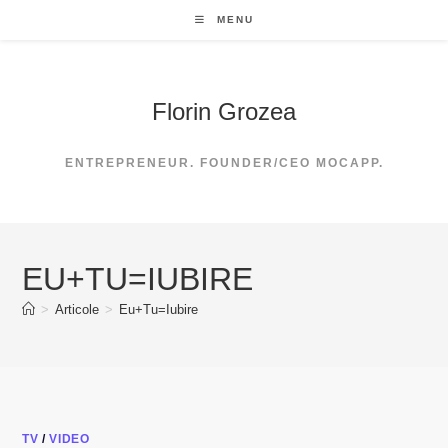
Skip
MENU
to
content
Florin Grozea
ENTREPRENEUR. FOUNDER/CEO MOCAPP.
EU+TU=IUBIRE
>
Articole
>
Eu+Tu=Iubire
TV
/
VIDEO