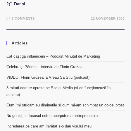
2)". Dar şi…
7 COMMENTS
12 NOVEMBER 2008
Articles
Cât câștigă influencerii – Podcast Minutul de Marketing
Celebru și Părinte – interviu cu Florin Grozea
VIDEO: Florin Grozea la Vreau Să Știu (podcast)
3 mituri care te opresc pe Social Media (și ce funcționează în
schimb)
Cum îmi stricam eu diminețile și cum mi-am schimbat un obicei prost
Nu geniul, ci focusul este superputerea antreprenorului
Încrederea pe care am învățat s-o dau visului meu