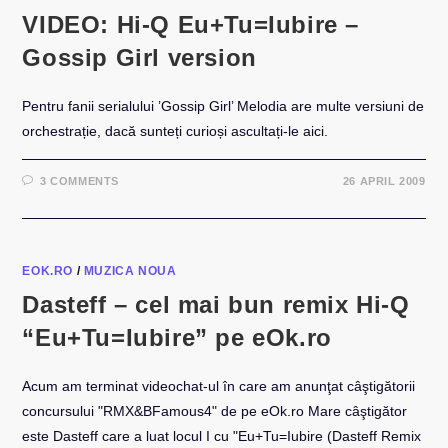
VIDEO: Hi-Q Eu+Tu=Iubire –
Gossip Girl version
Pentru fanii serialului ’Gossip Girl’ Melodia are multe versiuni de
orchestrație, dacă sunteți curioși ascultați-le aici.
3 COMMENTS
26 APRIL 2009
EOK.RO
/
MUZICA NOUA
Dasteff – cel mai bun remix Hi-Q
“Eu+Tu=Iubire” pe eOk.ro
Acum am terminat videochat-ul în care am anunţat câştigătorii
concursului "RMX&BFamous4" de pe eOk.ro Mare câştigător
este Dasteff care a luat locul I cu "Eu+Tu=Iubire (Dasteff Remix