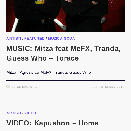
ARTISTI
/
FEATURED
/
MUZICA NOUA
MUSIC: Mitza feat MeFX, Tranda,
Guess Who – Torace
Mitza - Agresiv cu MeFX, Tranda, Guess Who
23 COMMENTS
25 FEBRUARY 2012
ARTISTI
/
VIDEO
VIDEO: Kapushon – Home