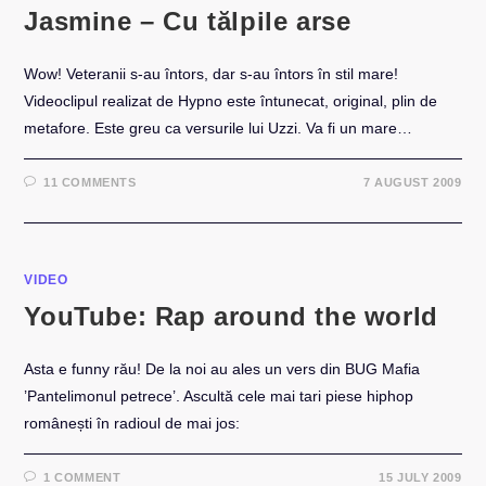
Jasmine – Cu tălpile arse
Wow! Veteranii s-au întors, dar s-au întors în stil mare!
Videoclipul realizat de Hypno este întunecat, original, plin de
metafore. Este greu ca versurile lui Uzzi. Va fi un mare…
11 COMMENTS
7 AUGUST 2009
VIDEO
YouTube: Rap around the world
Asta e funny rău! De la noi au ales un vers din BUG Mafia
’Pantelimonul petrece’. Ascultă cele mai tari piese hiphop
românești în radioul de mai jos:
1 COMMENT
15 JULY 2009