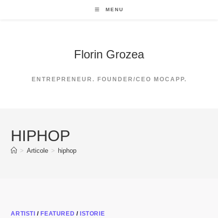
Skip
MENU
to
content
Florin Grozea
ENTREPRENEUR. FOUNDER/CEO MOCAPP.
HIPHOP
>
Articole
>
hiphop
ARTISTI
/
FEATURED
/
ISTORIE