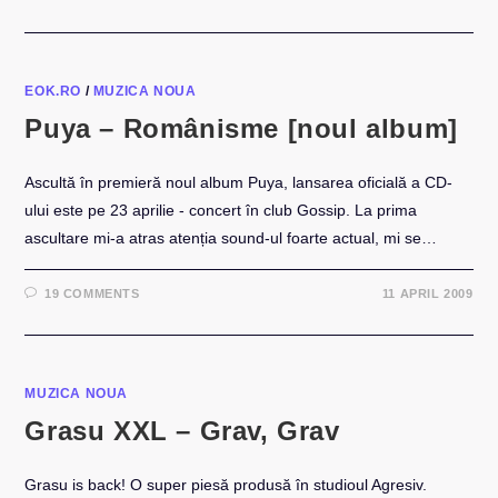
EOK.RO
/
MUZICA NOUA
Puya – Românisme [noul album]
Ascultă în premieră noul album Puya, lansarea oficială a CD-
ului este pe 23 aprilie - concert în club Gossip. La prima
ascultare mi-a atras atenția sound-ul foarte actual, mi se…
19 COMMENTS
11 APRIL 2009
MUZICA NOUA
Grasu XXL – Grav, Grav
Grasu is back! O super piesă produsă în studioul Agresiv.