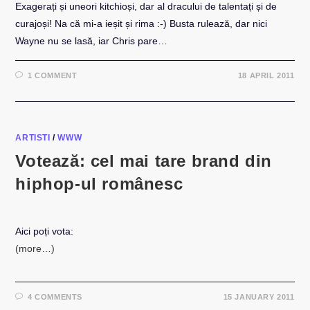
Exagerați și uneori kitchioși, dar al dracului de talentați și de
curajoși! Na că mi-a ieșit și rima :-) Busta rulează, dar nici
Wayne nu se lasă, iar Chris pare…
1 COMMENT
18 APRIL 2011
ARTISTI
/
WWW
Votează: cel mai tare brand din
hiphop-ul românesc
Aici poți vota:
(more…)
4 COMMENTS
15 JANUARY 2011