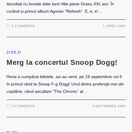
Ascultați cu boxele date tare! Alte piese Grasu XXL aici. În
curând și primul album Agresiv "Refresh". E, e, e!…
6 COMMENTS
1 APRIL 2009
ZI DE ZI
Merg la concertul Snoop Dogg!
Horia a cumpărat biletele, azi au venit, pe 19 septembrie voi fi
în primul rând la Snoop F-g Dogg! Unul dintre preferaţii mei din
copilărie, când ascultam "The Chronic" al…
3 COMMENTS
3 SEPTEMBER 2008