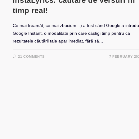
InstaLyrics: cautare de versuri in
timp real!
Ce mai freamăt, ce mai zbucium :-) a fost când Google a introd
Google Instant, o modalitate prin care câștigi timp pentru că
rezultatele căutării tale apar imediat, fără să…
21 COMMENTS
7 FEBRUARY 20