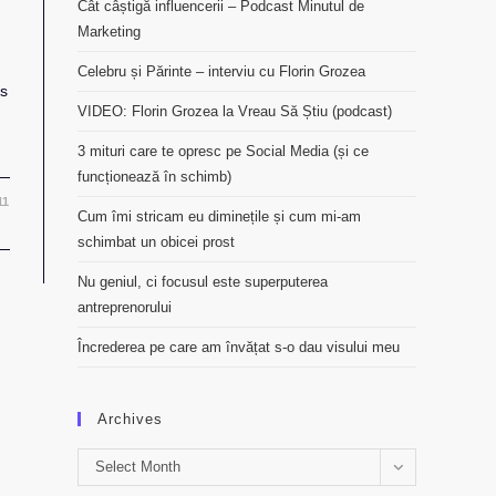
Cât câștigă influencerii – Podcast Minutul de
Marketing
Celebru și Părinte – interviu cu Florin Grozea
us
VIDEO: Florin Grozea la Vreau Să Știu (podcast)
3 mituri care te opresc pe Social Media (și ce
funcționează în schimb)
11
Cum îmi stricam eu diminețile și cum mi-am
schimbat un obicei prost
Nu geniul, ci focusul este superputerea
antreprenorului
Încrederea pe care am învățat s-o dau visului meu
Archives
Archives
Select Month