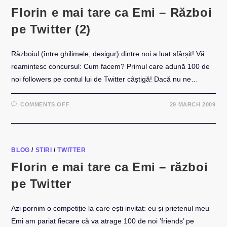
Florin e mai tare ca Emi – Război
pe Twitter (2)
Războiul (între ghilimele, desigur) dintre noi a luat sfârșit! Vă
reamintesc concursul: Cum facem? Primul care adună 100 de
noi followers pe contul lui de Twitter câștigă! Dacă nu ne…
ON
COMMENTS OFF
29 MARCH 2009
FLORIN
E
MAI
TARE
CA
EMI
–
BLOG
/
STIRI
/
TWITTER
RĂZBOI
PE
Florin e mai tare ca Emi – război
TWITTER
(2)
pe Twitter
Azi pornim o competiție la care ești invitat: eu și prietenul meu
Emi am pariat fiecare că va atrage 100 de noi ’friends’ pe