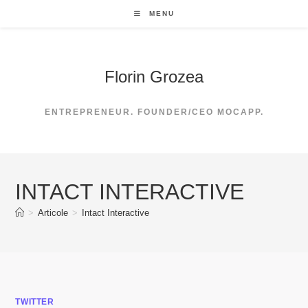
Skip
MENU
to
content
Florin Grozea
ENTREPRENEUR. FOUNDER/CEO MOCAPP.
INTACT INTERACTIVE
>
Articole
>
Intact Interactive
TWITTER