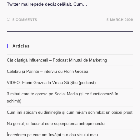
Twitter mai repede decât celălalt. Cum…
5 COMMENTS
5 MARCH 2009
Articles
Cât câștigă influencerii – Podcast Minutul de Marketing
Celebru și Părinte – interviu cu Florin Grozea
VIDEO: Florin Grozea la Vreau Să Știu (podcast)
3 mituri care te opresc pe Social Media (și ce funcționează în
schimb)
Cum îmi stricam eu diminețile și cum mi-am schimbat un obicei prost
Nu geniul, ci focusul este superputerea antreprenorului
Încrederea pe care am învățat s-o dau visului meu