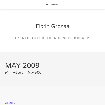
Skip
MENU
to
content
Florin Grozea
ENTREPRENEUR. FOUNDER/CEO MOCAPP.
MAY 2009
>
Articole
>
May 2009
ZI DE ZI