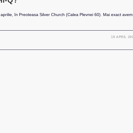
 Hi-Q?
 aprilie, în Preoteasa Silver Church (Calea Plevnei 60). Mai exact avem
18 APRIL 20