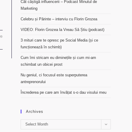
Cât câștigă influencerii – Podcast Minutul de
Marketing
Celebru și Părinte – interviu cu Florin Grozea
VIDEO: Florin Grozea la Vreau Să Știu (podcast)
09
3 mituri care te opresc pe Social Media (și ce
funcționează în schimb)
Cum îmi stricam eu diminețile și cum mi-am
schimbat un obicei prost
Nu geniul, ci focusul este superputerea
antreprenorului
Încrederea pe care am învățat s-o dau visului meu
Archives
Archives
Select Month