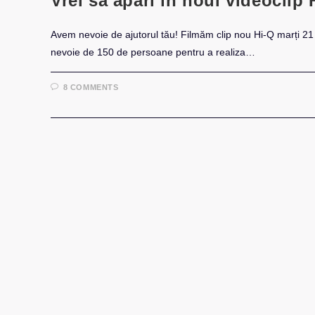
Vrei să apari în noul videoclip
Avem nevoie de ajutorul tău! Filmăm clip nou Hi-Q marți 21
nevoie de 150 de persoane pentru a realiza…
8 COMMENTS