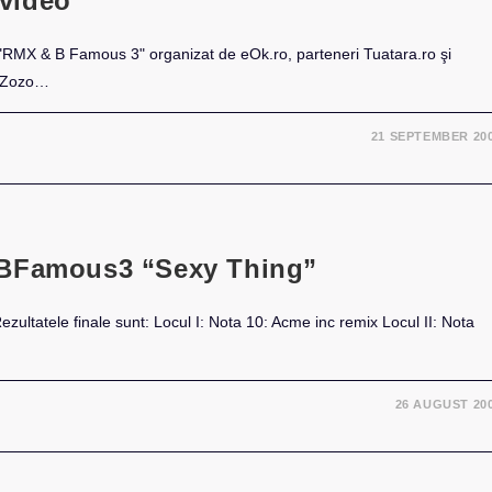
video
lui "RMX & B Famous 3" organizat de eOk.ro, parteneri Tuatara.ro şi
i Zozo…
21 SEPTEMBER 20
&BFamous3 “Sexy Thing”
Rezultatele finale sunt: Locul I: Nota 10: Acme inc remix Locul II: Nota
26 AUGUST 20