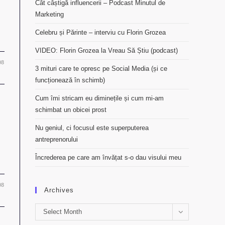
Cât câștigă influencerii – Podcast Minutul de
Marketing
Celebru și Părinte – interviu cu Florin Grozea
VIDEO: Florin Grozea la Vreau Să Știu (podcast)
08
3 mituri care te opresc pe Social Media (și ce
funcționează în schimb)
Cum îmi stricam eu diminețile și cum mi-am
schimbat un obicei prost
Nu geniul, ci focusul este superputerea
antreprenorului
Încrederea pe care am învățat s-o dau visului meu
08
Archives
Archives
Select Month