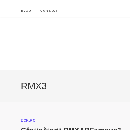
Skip
to
BLOG
CONTACT
content
RMX3
EOK.RO