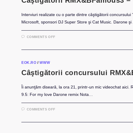
Câştigătorii RMX&BFamous3 – 
Interviuri realizate cu o parte dintre câştigătorii concursu
Microsoft, sponsori DJ Super Store şi Cat Music. Darone ş
ON
COMMENTS OFF
CÂŞTIGĂTORII
RMX&BFAMOUS3
–
VIDEO
EOK.RO
/
WWW
Câştigătorii concursului RMX
Îi anunţăm diseară, la ora 21, printr-un mic videochat aici. 
9.5: For my love Darone remix Nota…
ON
COMMENTS OFF
CÂŞTIGĂTORII
CONCURSULUI
RMX&BFAMOUS3
“SEXY
THING”