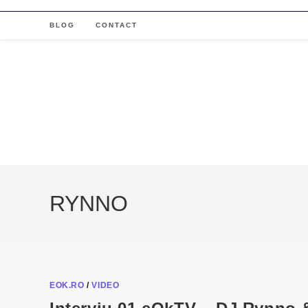
Skip
to
BLOG
CONTACT
content
RYNNO
EOK.RO
/
VIDEO