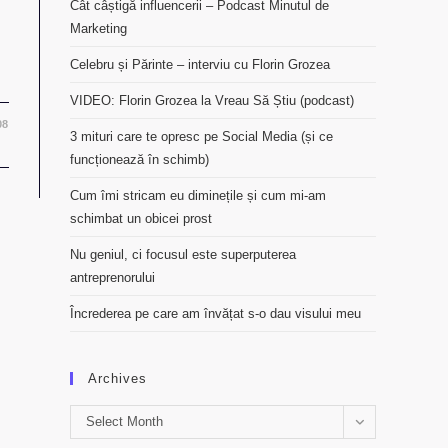
Cât câștigă influencerii – Podcast Minutul de
Marketing
Celebru și Părinte – interviu cu Florin Grozea
VIDEO: Florin Grozea la Vreau Să Știu (podcast)
08
3 mituri care te opresc pe Social Media (și ce
funcționează în schimb)
Cum îmi stricam eu diminețile și cum mi-am
schimbat un obicei prost
Nu geniul, ci focusul este superputerea
antreprenorului
Încrederea pe care am învățat s-o dau visului meu
Archives
Archives
Select Month