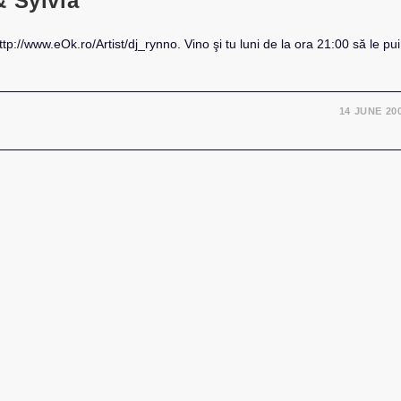
& Sylvia
ttp://www.eOk.ro/Artist/dj_rynno. Vino şi tu luni de la ora 21:00 să le pui
14 JUNE 20