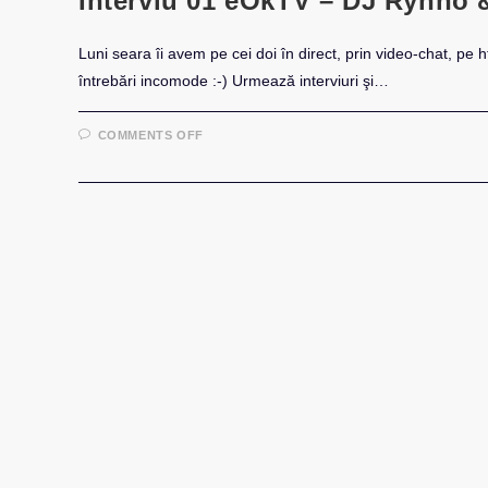
Interviu 01 eOkTV – DJ Rynno 
Luni seara îi avem pe cei doi în direct, prin video-chat, pe h
întrebări incomode :-) Urmează interviuri şi…
ON
COMMENTS OFF
INTERVIU
01
EOKTV
–
DJ
RYNNO
&
SYLVIA