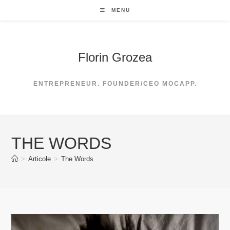
Skip
MENU
to
content
Florin Grozea
ENTREPRENEUR. FOUNDER/CEO MOCAPP.
THE WORDS
>
Articole
>
The Words