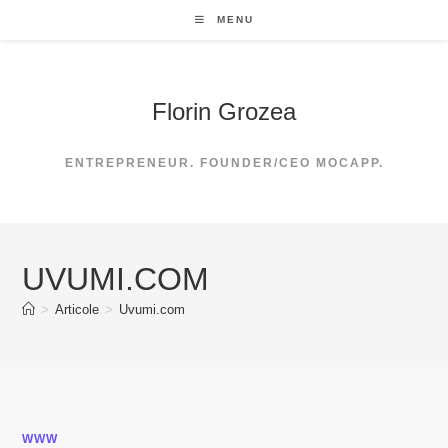
Skip
MENU
to
content
Florin Grozea
ENTREPRENEUR. FOUNDER/CEO MOCAPP.
UVUMI.COM
>
Articole
>
Uvumi.com
WWW