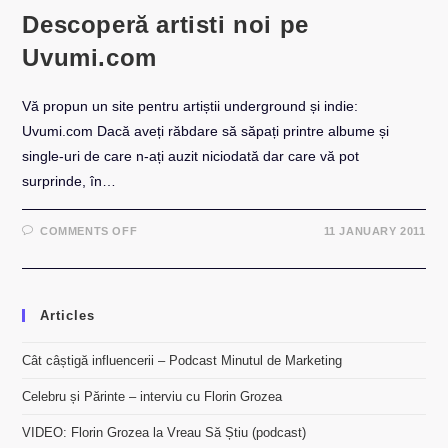
Descoperă artisti noi pe
Uvumi.com
Vă propun un site pentru artiștii underground și indie:
Uvumi.com Dacă aveți răbdare să săpați printre albume și
single-uri de care n-ați auzit niciodată dar care vă pot
surprinde, în…
ON
COMMENTS OFF
11 JANUARY 2011
DESCOPERĂ
ARTISTI
NOI
PE
UVUMI.COM
Articles
Cât câștigă influencerii – Podcast Minutul de Marketing
Celebru și Părinte – interviu cu Florin Grozea
VIDEO: Florin Grozea la Vreau Să Știu (podcast)