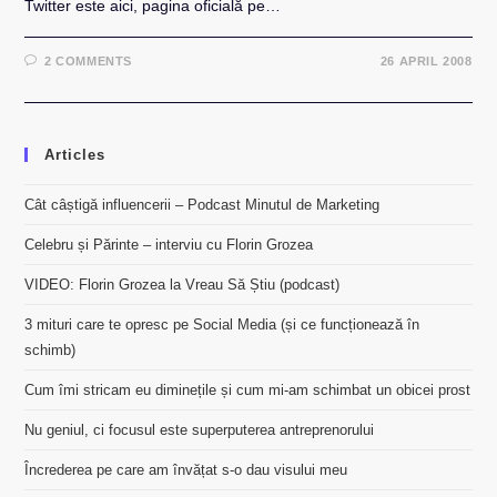
Twitter este aici, pagina oficială pe…
2 COMMENTS
26 APRIL 2008
Articles
Cât câștigă influencerii – Podcast Minutul de Marketing
Celebru și Părinte – interviu cu Florin Grozea
VIDEO: Florin Grozea la Vreau Să Știu (podcast)
3 mituri care te opresc pe Social Media (și ce funcționează în
schimb)
Cum îmi stricam eu diminețile și cum mi-am schimbat un obicei prost
Nu geniul, ci focusul este superputerea antreprenorului
Încrederea pe care am învățat s-o dau visului meu