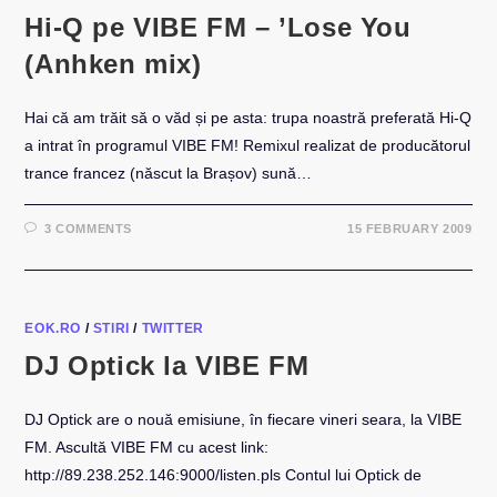
Hi-Q pe VIBE FM – ’Lose You
(Anhken mix)
Hai că am trăit să o văd și pe asta: trupa noastră preferată Hi-Q
a intrat în programul VIBE FM! Remixul realizat de producătorul
trance francez (născut la Brașov) sună…
3 COMMENTS
15 FEBRUARY 2009
EOK.RO
/
STIRI
/
TWITTER
DJ Optick la VIBE FM
DJ Optick are o nouă emisiune, în fiecare vineri seara, la VIBE
FM. Ascultă VIBE FM cu acest link:
http://89.238.252.146:9000/listen.pls Contul lui Optick de