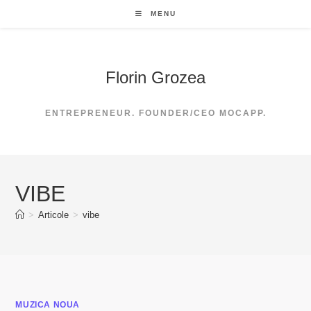
Skip
MENU
to
content
Florin Grozea
ENTREPRENEUR. FOUNDER/CEO MOCAPP.
VIBE
>
Articole
>
vibe
MUZICA NOUA