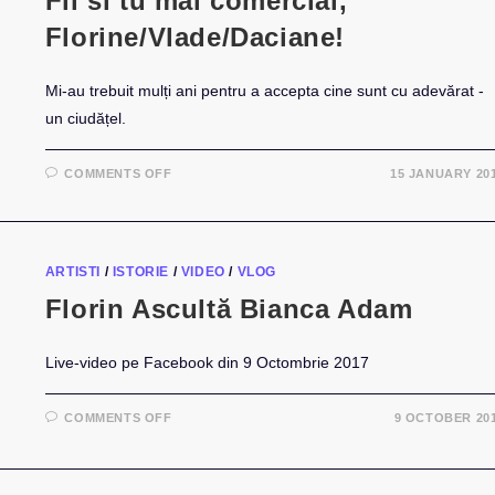
Fii si tu mai comercial,
Florine/Vlade/Daciane!
Mi-au trebuit mulți ani pentru a accepta cine sunt cu adevărat -
un ciudățel.
ON
COMMENTS OFF
15 JANUARY 20
FII
SI
TU
MAI
COMERCIAL,
FLORINE/VLADE/DACIANE!
ARTISTI
/
ISTORIE
/
VIDEO
/
VLOG
Florin Ascultă Bianca Adam
Live-video pe Facebook din 9 Octombrie 2017
ON
COMMENTS OFF
9 OCTOBER 20
FLORIN
ASCULTĂ
BIANCA
ADAM