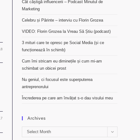
Cât câștigă influencerii – Podcast Minutul de
Marketing
Celebru și Părinte – interviu cu Florin Grozea
VIDEO: Florin Grozea la Vreau Să Știu (podcast)
3 mituri care te opresc pe Social Media (și ce
18
funcționează în schimb)
Cum îmi stricam eu diminețile și cum mi-am
schimbat un obicei prost
Nu geniul, ci focusul este superputerea
antreprenorului
Încrederea pe care am învățat s-o dau visului meu
Archives
17
Archives
Select Month