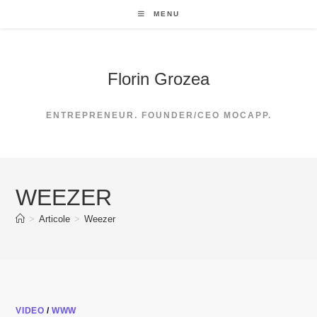
Skip
MENU
to
content
Florin Grozea
ENTREPRENEUR. FOUNDER/CEO MOCAPP.
WEEZER
>
Articole
>
Weezer
VIDEO
/
WWW