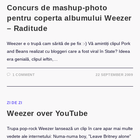
Concurs de mashup-photo
pentru coperta albumului Weezer
– Raditude
Weezer e o trupă cam sărită de pe fix :-) Vă amintiți clipul Pork
and Beans realizat cu bloggeri care a fost viral în State? Ideea
era genială, clipul ieftin,…
1 COMMENT
22 SEPTEMBER 2009
ZI DE ZI
Weezer over YouTube
Trupa pop-rock Weezer lansează un clip în care apar mai multe
vedete ale internetului: Numa-numa boy, "Leave Britney alone"