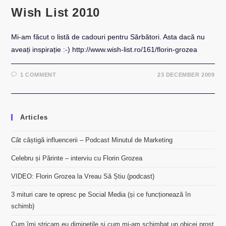
Wish List 2010
Mi-am făcut o listă de cadouri pentru Sărbători. Asta dacă nu
aveați inspirație :-) http://www.wish-list.ro/161/florin-grozea
1 COMMENT
23 DECEMBER 2009
Articles
Cât câștigă influencerii – Podcast Minutul de Marketing
Celebru și Părinte – interviu cu Florin Grozea
VIDEO: Florin Grozea la Vreau Să Știu (podcast)
3 mituri care te opresc pe Social Media (și ce funcționează în
schimb)
Cum îmi stricam eu diminețile și cum mi-am schimbat un obicei prost