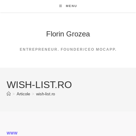
Skip
MENU
to
content
Florin Grozea
ENTREPRENEUR. FOUNDER/CEO MOCAPP.
WISH-LIST.RO
>
Articole
>
wish-list.ro
WWW