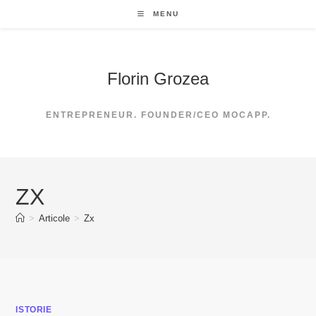
Skip
MENU
to
content
Florin Grozea
ENTREPRENEUR. FOUNDER/CEO MOCAPP.
ZX
>
Articole
>
Zx
ISTORIE