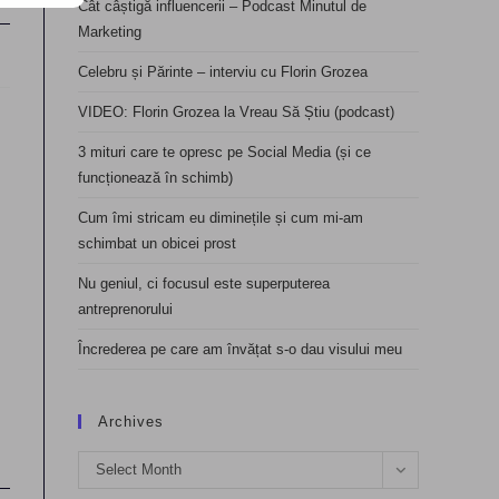
Cât câștigă influencerii – Podcast Minutul de
Marketing
Celebru și Părinte – interviu cu Florin Grozea
VIDEO: Florin Grozea la Vreau Să Știu (podcast)
3 mituri care te opresc pe Social Media (și ce
funcționează în schimb)
Cum îmi stricam eu diminețile și cum mi-am
schimbat un obicei prost
Nu geniul, ci focusul este superputerea
antreprenorului
Încrederea pe care am învățat s-o dau visului meu
Archives
Archives
Select Month