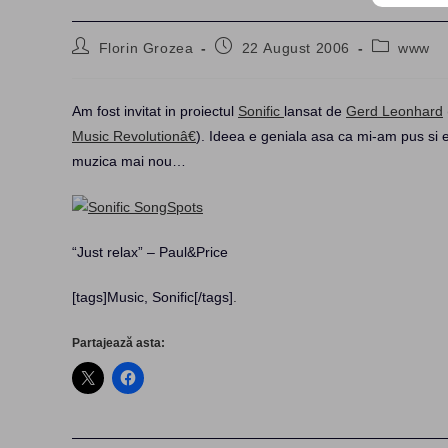
Post
Post
Post
Florin Grozea
22 August 2006
www
author:
published:
category:
Am fost invitat in proiectul
Sonific
lansat de
Gerd Leonhard
Music Revolutionâ€
). Ideea e geniala asa ca mi-am pus si 
muzica mai nou…
“Just relax” – Paul&Price
[tags]Music, Sonific[/tags]
.
Partajează asta: