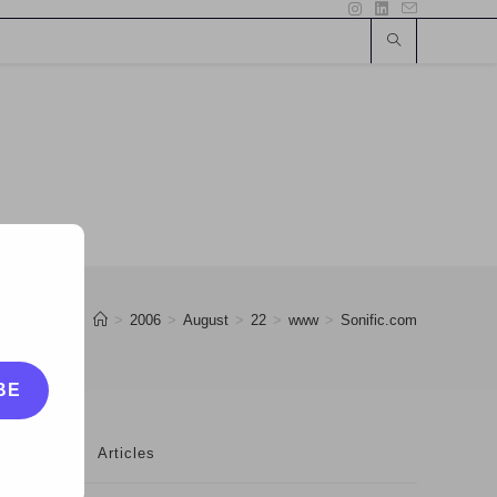
>
2006
>
August
>
22
>
www
>
Sonific.com
BE
Articles