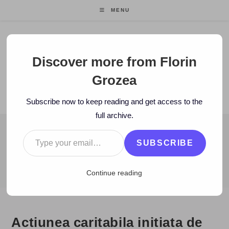
Skip
MENU
to
content
Florin Grozea
Discover more from Florin
Grozea
ENTREPRENEUR. FOUNDER/CEO MOCAPP.
Subscribe now to keep reading and get access to the
full archive.
Type your email…
BLOG
SUBSCRIBE
>
2006
>
September
>
18
>
Zi de zi
>
Actiunea caritabila initiata d
Continue reading
Actiunea caritabila initiata de