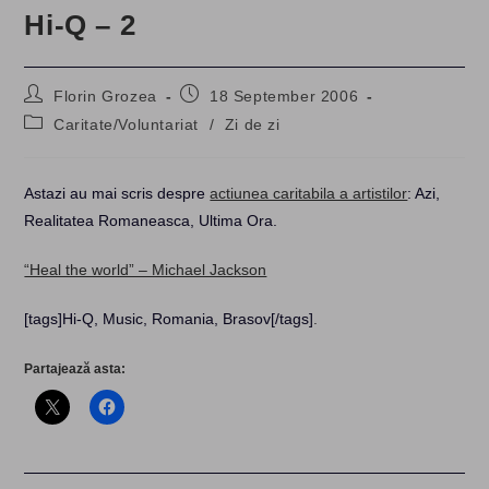
Hi-Q – 2
Post
Post
Florin Grozea
18 September 2006
author:
published:
Post
Caritate/Voluntariat
/
Zi de zi
category:
Astazi au mai scris despre
actiunea caritabila a artistilor
: Azi,
Realitatea Romaneasca, Ultima Ora.
“Heal the world” – Michael Jackson
[tags]Hi-Q, Music, Romania, Brasov[/tags]
.
Partajează asta: