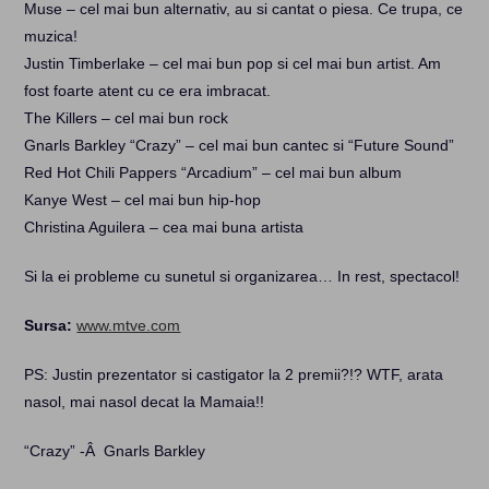
Muse – cel mai bun alternativ, au si cantat o piesa. Ce trupa, ce
muzica!
Justin Timberlake – cel mai bun pop si cel mai bun artist. Am
fost foarte atent cu ce era imbracat.
The Killers – cel mai bun rock
Gnarls Barkley “Crazy” – cel mai bun cantec si “Future Sound”
Red Hot Chili Pappers “Arcadium” – cel mai bun album
Kanye West – cel mai bun hip-hop
Christina Aguilera – cea mai buna artista
Si la ei probleme cu sunetul si organizarea… In rest, spectacol!
Sursa:
www.mtve.com
PS: Justin prezentator si castigator la 2 premii?!? WTF, arata
nasol, mai nasol decat la Mamaia!!
“Crazy” -Â Gnarls Barkley