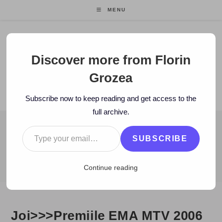
Skip
MENU
to
content
Florin Grozea
Discover more from Florin
Grozea
ENTREPRENEUR. FOUNDER/CEO MOCAPP.
Subscribe now to keep reading and get access to the
full archive.
Type your email…
BLOG
SUBSCRIBE
>
2006
>
November
>
3
>
Zi de zi
>
Joi>>>Premiile EMA MTV 20
Continue reading
Joi>>>Premiile EMA MTV 2006