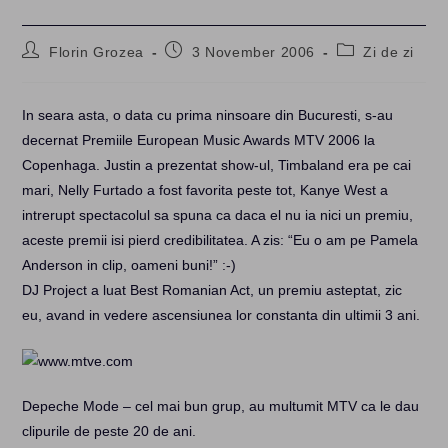
Post
Post
Post
Florin Grozea
3 November 2006
Zi de zi
author:
published:
category:
In seara asta, o data cu prima ninsoare din Bucuresti, s-au
decernat Premiile European Music Awards MTV 2006 la
Copenhaga. Justin a prezentat show-ul, Timbaland era pe cai
mari, Nelly Furtado a fost favorita peste tot, Kanye West a
intrerupt spectacolul sa spuna ca daca el nu ia nici un premiu,
aceste premii isi pierd credibilitatea. A zis: “Eu o am pe Pamela
Anderson in clip, oameni buni!” :-)
DJ Project a luat Best Romanian Act, un premiu asteptat, zic
eu, avand in vedere ascensiunea lor constanta din ultimii 3 ani.
Depeche Mode – cel mai bun grup, au multumit MTV ca le dau
clipurile de peste 20 de ani.