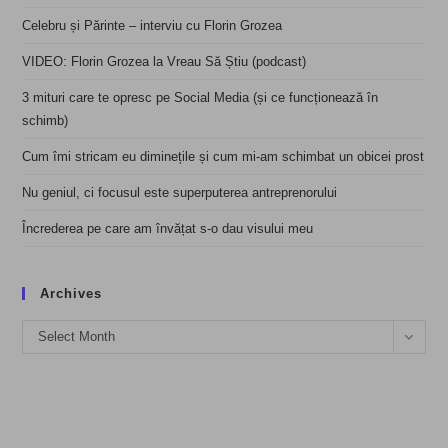
Celebru și Părinte – interviu cu Florin Grozea
VIDEO: Florin Grozea la Vreau Să Știu (podcast)
3 mituri care te opresc pe Social Media (și ce funcționează în
schimb)
Cum îmi stricam eu diminețile și cum mi-am schimbat un obicei prost
Nu geniul, ci focusul este superputerea antreprenorului
Încrederea pe care am învățat s-o dau visului meu
Archives
Archives
Select Month