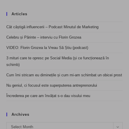
Articles
Cât câștigă influencerii – Podcast Minutul de Marketing
Celebru și Părinte – interviu cu Florin Grozea
VIDEO: Florin Grozea la Vreau Să Știu (podcast)
3 mituri care te opresc pe Social Media (și ce funcționează în
schimb)
Cum îmi stricam eu diminețile și cum mi-am schimbat un obicei prost
Nu geniul, ci focusul este superputerea antreprenorului
Încrederea pe care am învățat s-o dau visului meu
Archives
Archives
Select Month