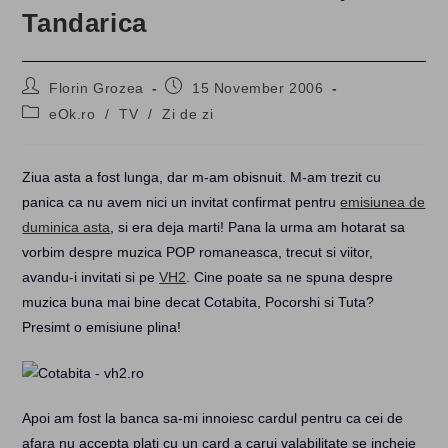
Tandarica
Post
Post
Florin Grozea
15 November 2006
author:
published:
Post
eOk.ro
/
TV
/
Zi de zi
category:
Ziua asta a fost lunga, dar m-am obisnuit. M-am trezit cu
panica ca nu avem nici un invitat confirmat pentru
emisiunea de
duminica asta
, si era deja marti! Pana la urma am hotarat sa
vorbim despre muzica POP romaneasca, trecut si viitor,
avandu-i invitati si pe
VH2
. Cine poate sa ne spuna despre
muzica buna mai bine decat Cotabita, Pocorshi si Tuta?
Presimt o emisiune plina!
Apoi am fost la banca sa-mi innoiesc cardul pentru ca cei de
afara nu accepta plati cu un card a carui valabilitate se incheie