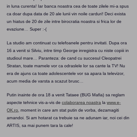
in luna curenta! Iar banca noastra cea de toate zilele mi-a spus
ca doar dupa data de 20 ale lunii vin noile carduri! Deci exista
un hiatus de 20 de zile intre birocratia noastra si frica lor de
evaziune… Super :-(
La studio am continuat cu telefoanele pentru invitati. Dupa ora
16 a venit si Silviu, intre timp George inregistra cu niste copiii in
studioul mare… Paranteza: de cand cu succesul Cleopatrei
Stratan, toate mamele vor ca odraslele lor sa cante la TV! Nu
era de ajuns ca toate adolescentele vor sa apara la televizor,
acum media de varsta a scazut brusc…
Putin inainte de ora 18 a venit Tataee (BUG Mafia) sa reglam
aspecte tehnice vis-a-vis de
colaborarea noastra
la
www.e-
OK.ro
, moment in care am stat putin de vorba, dezamagiti
amandoi. Si am hotarat ca trebuie sa ne adunam iar, noi cei din
ARTIS, sa mai punem tara la cale!