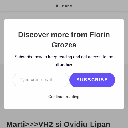
Skip
MENU
to
content
Florin Grozea
Discover more from Florin
Grozea
ENTREPRENEUR. FOUNDER/CEO MOCAPP.
Subscribe now to keep reading and get access to the
full archive.
Type your email…
BLOG
SUBSCRIBE
>
2006
>
November
>
15
>
Zi de zi
>
Marti>>>VH2 si Ovidiu Lipan
Continue reading
Marti>>>VH2 si Ovidiu Lipan