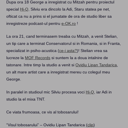
Dupa ora 18 George a inregistrat cu Mitzah pentru proiectul
special
Hi-Q
, Silviu era dincolo la Adi, Staru statea pe net,
ofticat ca nu a prins si el jumatate de ora de studio liber sa
inregistreze podcast-ul pentru
e-OK.ro
!
La ora 21, cand terminasem treaba cu Mitzah, a venit Stelian,
un tip care a terminat Conservatorul si in Romania, si in Franta,
specializat in psiho-acustica (
ce-i asta?
)! Stelian vrea sa
lucreze la
MOF Records
si suntem la a doua intalnire de
tatonare. Intre timp la studio a venit si
Ovidiu Lipan Tandarica
,
un alt mare artist care a inregistrat mereu cu colegul meu
George.
In paralel in studioul mic Silviu procesa voci
Hi-Q
, iar Adi in
studio la el mixa TNT.
Ce viata frumoasa, ce vis al tobosarului!
“Visul tobosarului” – Ovidiu Lipan Tandarica (
clip
)