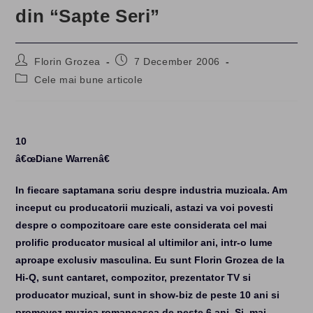
din “Sapte Seri”
Post
Post
Florin Grozea
7 December 2006
author:
published:
Post
Cele mai bune articole
category:
10
â€œDiane Warrenâ€
In fiecare saptamana scriu despre industria muzicala. Am
inceput cu producatorii muzicali, astazi va voi povesti
despre o compozitoare care este considerata cel mai
prolific producator musical al ultimilor ani, intr-o lume
aproape exclusiv masculina. Eu sunt Florin Grozea de la
Hi-Q, sunt cantaret, compozitor, prezentator TV si
producator muzical, sunt in show-biz de peste 10 ani si
promovez muzica romaneasca de peste 6 ani. Si, mai