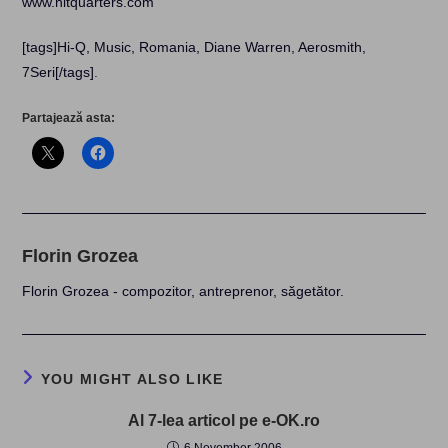
www.hitquarters.com
[tags]Hi-Q, Music, Romania, Diane Warren, Aerosmith,
7Seri[/tags]
.
Partajează asta:
Florin Grozea
Florin Grozea - compozitor, antreprenor, săgetător.
YOU MIGHT ALSO LIKE
Al 7-lea articol pe e-OK.ro