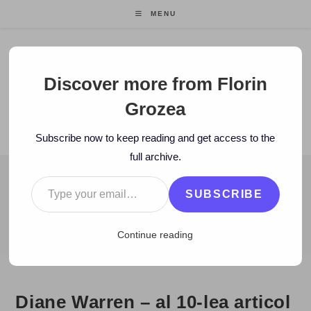
Skip
MENU
to
content
Florin Grozea
Discover more from Florin
Grozea
ENTREPRENEUR. FOUNDER/CEO MOCAPP.
Subscribe now to keep reading and get access to the
full archive.
Type your email…
BLOG
SUBSCRIBE
>
2006
>
December
>
7
>
Cele mai bune articole
>
Diane Warren – 
Continue reading
Diane Warren – al 10-lea articol