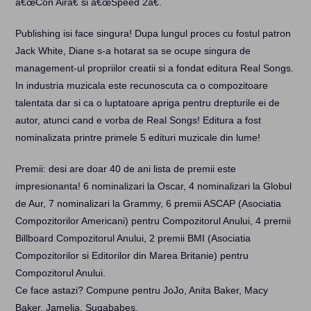
â€œCon Airâ€ si â€œSpeed 2â€.
Publishing isi face singura! Dupa lungul proces cu fostul patron
Jack White, Diane s-a hotarat sa se ocupe singura de
management-ul propriilor creatii si a fondat editura Real Songs.
In industria muzicala este recunoscuta ca o compozitoare
talentata dar si ca o luptatoare apriga pentru drepturile ei de
autor, atunci cand e vorba de Real Songs! Editura a fost
nominalizata printre primele 5 edituri muzicale din lume!
Premii: desi are doar 40 de ani lista de premii este
impresionanta! 6 nominalizari la Oscar, 4 nominalizari la Globul
de Aur, 7 nominalizari la Grammy, 6 premii ASCAP (Asociatia
Compozitorilor Americani) pentru Compozitorul Anului, 4 premii
Billboard Compozitorul Anului, 2 premii BMI (Asociatia
Compozitorilor si Editorilor din Marea Britanie) pentru
Compozitorul Anului.
Ce face astazi? Compune pentru JoJo, Anita Baker, Macy
Baker, Jamelia, Sugababes.