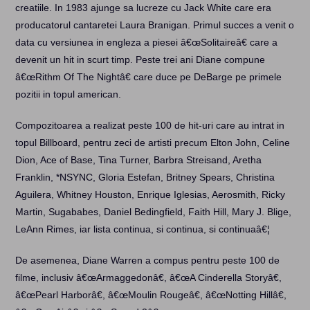
creatiile. In 1983 ajunge sa lucreze cu Jack White care era
producatorul cantaretei Laura Branigan. Primul succes a venit o
data cu versiunea in engleza a piesei â€œSolitaireâ€ care a
devenit un hit in scurt timp. Peste trei ani Diane compune
â€œRithm Of The Nightâ€ care duce pe DeBarge pe primele
pozitii in topul american.
Compozitoarea a realizat peste 100 de hit-uri care au intrat in
topul Billboard, pentru zeci de artisti precum Elton John, Celine
Dion, Ace of Base, Tina Turner, Barbra Streisand, Aretha
Franklin, *NSYNC, Gloria Estefan, Britney Spears, Christina
Aguilera, Whitney Houston, Enrique Iglesias, Aerosmith, Ricky
Martin, Sugababes, Daniel Bedingfield, Faith Hill, Mary J. Blige,
LeAnn Rimes, iar lista continua, si continua, si continuaâ€¦
De asemenea, Diane Warren a compus pentru peste 100 de
filme, inclusiv â€œArmaggedonâ€, â€œA Cinderella Storyâ€,
â€œPearl Harborâ€, â€œMoulin Rougeâ€, â€œNotting Hillâ€,