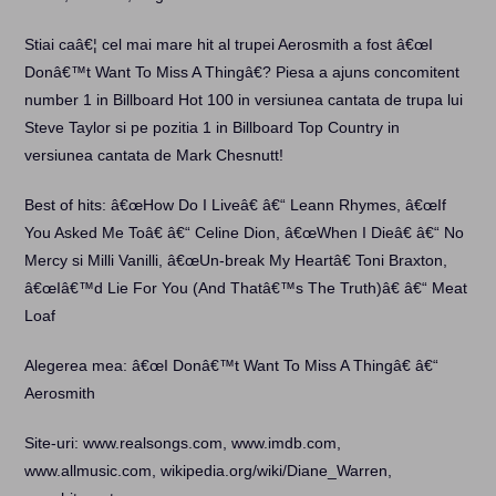
Stiai caâ€¦ cel mai mare hit al trupei Aerosmith a fost â€œI
Donâ€™t Want To Miss A Thingâ€? Piesa a ajuns concomitent
number 1 in Billboard Hot 100 in versiunea cantata de trupa lui
Steve Taylor si pe pozitia 1 in Billboard Top Country in
versiunea cantata de Mark Chesnutt!
Best of hits: â€œHow Do I Liveâ€ â€“ Leann Rhymes, â€œIf
You Asked Me Toâ€ â€“ Celine Dion, â€œWhen I Dieâ€ â€“ No
Mercy si Milli Vanilli, â€œUn-break My Heartâ€ Toni Braxton,
â€œIâ€™d Lie For You (And Thatâ€™s The Truth)â€ â€“ Meat
Loaf
Alegerea mea: â€œI Donâ€™t Want To Miss A Thingâ€ â€“
Aerosmith
Site-uri: www.realsongs.com, www.imdb.com,
www.allmusic.com, wikipedia.org/wiki/Diane_Warren,