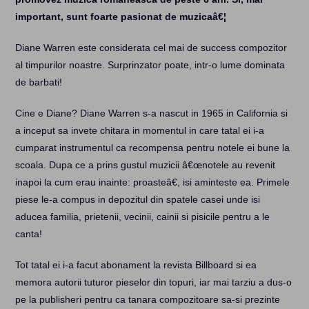
important, sunt foarte pasionat de muzicaâ€¦
Diane Warren este considerata cel mai de success compozitor
al timpurilor noastre. Surprinzator poate, intr-o lume dominata
de barbati!
Cine e Diane? Diane Warren s-a nascut in 1965 in California si
a inceput sa invete chitara in momentul in care tatal ei i-a
cumparat instrumentul ca recompensa pentru notele ei bune la
scoala. Dupa ce a prins gustul muzicii â€œnotele au revenit
inapoi la cum erau inainte: proasteâ€, isi aminteste ea. Primele
piese le-a compus in depozitul din spatele casei unde isi
aducea familia, prietenii, vecinii, cainii si pisicile pentru a le
canta!
Tot tatal ei i-a facut abonament la revista Billboard si ea
memora autorii tuturor pieselor din topuri, iar mai tarziu a dus-o
pe la publisheri pentru ca tanara compozitoare sa-si prezinte