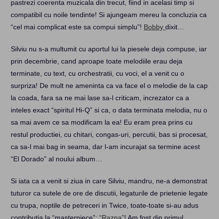
pastrezi coerenta muzicala din trecut, fiind in acelasi timp si
compatibil cu noile tendinte! Si ajungeam mereu la concluzia ca
“cel mai complicat este sa compui simplu”!
Bobby
dixit…
Silviu nu s-a multumit cu aportul lui la piesele deja compuse, iar
prin decembrie, cand aproape toate melodiile erau deja
terminate, cu text, cu orchestratii, cu voci, el a venit cu o
surpriza! De mult ne ameninta ca va face el o melodie de la cap
la coada, fara sa ne mai lase sa-l criticam, increzator ca a
inteles exact “spiritul Hi-Q” si ca, o data terminata melodia, nu o
sa mai avem ce sa modificam la ea! Eu eram prea prins cu
restul productiei, cu chitari, congas-uri, percutii, bas si procesat,
ca sa-l mai bag in seama, dar l-am incurajat sa termine acest
“El Dorado” al noului album…
Si iata ca a venit si ziua in care Silviu, mandru, ne-a demonstrat
tuturor ca sutele de ore de discutii, legaturile de prietenie legate
cu trupa, noptile de petreceri in Twice, toate-toate si-au adus
contributia la “masterpiece”:
“Razna”
! Am fost din primul