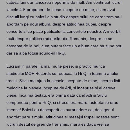
cateva luni dar lancezea nepermis de mult. Am continuat lucrul
la cele 4-5 propuneri de piese incepute de mine, si am avut
discutii lungi cu baietii din studio despre stilul pe care vrem sa-l
abordam pe noul album, despre atitudinea trupei, despre
concerte si ce place publicului la concertele noastre. Am vorbit
mult despre politica radiourilor din Romania, despre ce se
asteapta de la noi, cum putem face un album care sa sune nou
dar sa aiba totusi sound-ul Hi-Q.
Lucram in paralel la mai multe piese, si practic munca
studioului MOF Records se reducea la Hi-Q in toamna anului
trecut. Silviu ma ajuta la piesele incepute de mine, incerca linii
melodice la piesele incepute de Adi, si incepuse si el cateva
piese. Inca ma testau, era prima data cand Adi si Silviu
compuneau pentru Hi-Q, si stresul era mare, asteptarile erau
imense! Baietii au descoperit cu surprindere ca, desi genul
abordat pare simplu, atitudinea si mesajul trupei noastre sunt
lucruri destul de greu de transmis, mai ales daca vrei sa