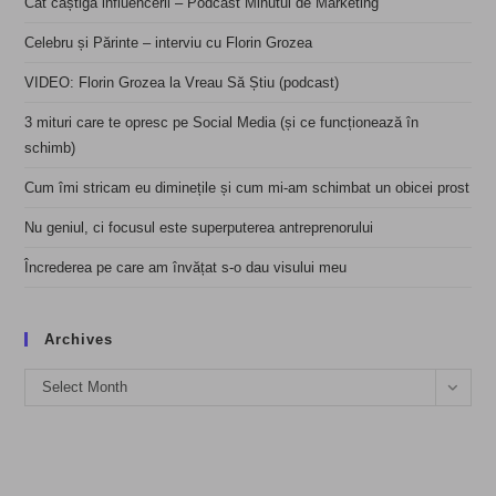
Cât câștigă influencerii – Podcast Minutul de Marketing
Celebru și Părinte – interviu cu Florin Grozea
VIDEO: Florin Grozea la Vreau Să Știu (podcast)
3 mituri care te opresc pe Social Media (și ce funcționează în
schimb)
Cum îmi stricam eu diminețile și cum mi-am schimbat un obicei prost
Nu geniul, ci focusul este superputerea antreprenorului
Încrederea pe care am învățat s-o dau visului meu
Archives
Archives
Select Month