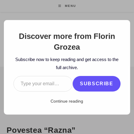
Skip
MENU
to
content
Florin Grozea
Discover more from Florin
Grozea
ENTREPRENEUR. FOUNDER/CEO MOCAPP.
Subscribe now to keep reading and get access to the
full archive.
Type your email…
BLOG
SUBSCRIBE
>
2007
>
March
>
14
>
Povestile melodiilor
>
Povestea “Razna”
Continue reading
Povestea “Razna”