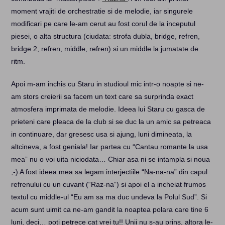
moment vrajiti de orchestratie si de melodie, iar singurele
modificari pe care le-am cerut au fost corul de la inceputul
piesei, o alta structura (ciudata: strofa dubla, bridge, refren,
bridge 2, refren, middle, refren) si un middle la jumatate de
ritm.
Apoi m-am inchis cu Staru in studioul mic intr-o noapte si ne-
am stors creierii sa facem un text care sa surprinda exact
atmosfera imprimata de melodie. Ideea lui Staru cu gasca de
prieteni care pleaca de la club si se duc la un amic sa petreaca
in continuare, dar gresesc usa si ajung, luni dimineata, la
altcineva, a fost geniala! Iar partea cu “Cantau romante la usa
mea” nu o voi uita niciodata… Chiar asa ni se intampla si noua
;-) A fost ideea mea sa legam interjectiile “Na-na-na” din capul
refrenului cu un cuvant (“Raz-na”) si apoi el a incheiat frumos
textul cu middle-ul “Eu am sa ma duc undeva la Polul Sud”. Si
acum sunt uimit ca ne-am gandit la noaptea polara care tine 6
luni, deci… poti petrece cat vrei tu!! Unii nu s-au prins, altora le-