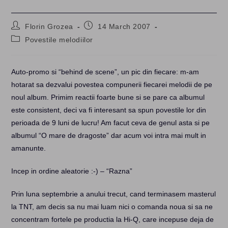
Post
Post
Florin Grozea
14 March 2007
author:
published:
Post
Povestile melodiilor
category:
Auto-promo si “behind de scene”, un pic din fiecare: m-am
hotarat sa dezvalui povestea compunerii fiecarei melodii de pe
noul album. Primim reactii foarte bune si se pare ca albumul
este consistent, deci va fi interesant sa spun povestile lor din
perioada de 9 luni de lucru! Am facut ceva de genul asta si pe
albumul “O mare de dragoste” dar acum voi intra mai mult in
amanunte.
Incep in ordine aleatorie :-) – “Razna”
Prin luna septembrie a anului trecut, cand terminasem masterul
la TNT, am decis sa nu mai luam nici o comanda noua si sa ne
concentram fortele pe productia la Hi-Q, care incepuse deja de