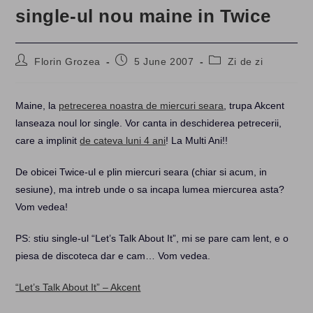
single-ul nou maine in Twice
Post
Post
Post
Florin Grozea
5 June 2007
Zi de zi
author:
published:
category:
Maine, la
petrecerea noastra de miercuri seara
, trupa Akcent
lanseaza noul lor single. Vor canta in deschiderea petrecerii,
care a implinit
de cateva luni 4 ani
! La Multi Ani!!
De obicei Twice-ul e plin miercuri seara (chiar si acum, in
sesiune), ma intreb unde o sa incapa lumea miercurea asta?
Vom vedea!
PS: stiu single-ul “Let’s Talk About It”, mi se pare cam lent, e o
piesa de discoteca dar e cam… Vom vedea.
“Let’s Talk About It” – Akcent