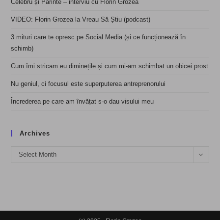
Celebru și Părinte – interviu cu Florin Grozea
VIDEO: Florin Grozea la Vreau Să Știu (podcast)
3 mituri care te opresc pe Social Media (și ce funcționează în
schimb)
Cum îmi stricam eu diminețile și cum mi-am schimbat un obicei prost
Nu geniul, ci focusul este superputerea antreprenorului
Încrederea pe care am învățat s-o dau visului meu
Archives
Archives
Select Month