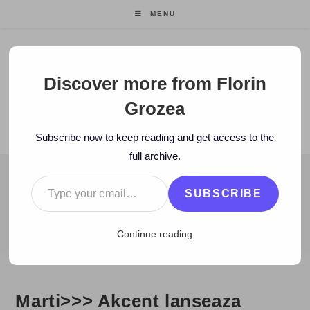
Skip
MENU
to
content
Florin Grozea
Discover more from Florin
Grozea
ENTREPRENEUR. FOUNDER/CEO MOCAPP.
Subscribe now to keep reading and get access to the
full archive.
Type your email…
BLOG
SUBSCRIBE
>
2007
>
June
>
5
>
Zi de zi
>
Marti>>> Akcent lanseaza single-ul
Continue reading
Marti>>> Akcent lanseaza