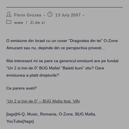
Post
Post
Florin Grozea
13 July 2007
author:
published:
Post
www
/
Zi de zi
category:
O emisiune din Israel cu un cover “Dragostea din tei” O-Zone.
Amuzant sau nu, depinde din ce perspectiva privesti…
Mai interesant mi se pare ca genericul emisiunii are pe fundal
“Un 2 si trei de 0” BUG Mafia! “Baietii buni” stiu? Oare
emisiunea a platit drepturile?
Ce parere aveti?
“Un 2 si trei de 0” – BUG Mafia feat. Villy
[tags]Hi-Q, Music, Romania, O-Zone, BUG Mafia,
YouTube[/tags]
.