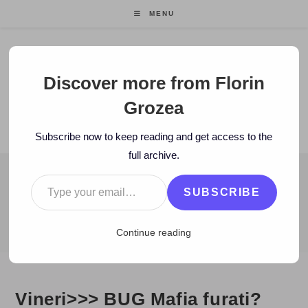
Skip
MENU
to
content
Florin Grozea
Discover more from Florin
Grozea
ENTREPRENEUR. FOUNDER/CEO MOCAPP.
Subscribe now to keep reading and get access to the
full archive.
Type your email…
BLOG
SUBSCRIBE
>
2007
>
July
>
13
>
Zi de zi
>
Vineri>>> BUG Mafia furati?
Continue reading
Vineri>>> BUG Mafia furati?